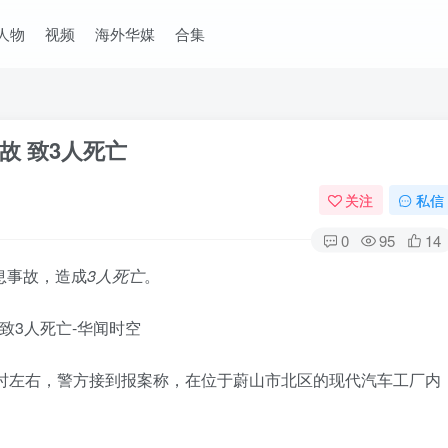
人物
视频
海外华媒
合集
故 致3人死亡
关注
私信
0
95
14
息事故，造成
3人死亡
。
5时左右，警方接到报案称，在位于蔚山市北区的现代汽车工厂内