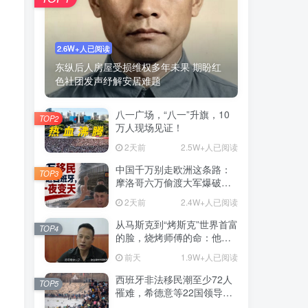
2.6W+人已阅读
东纵后人房屋受损维权多年未果 期盼红
色社团发声纾解安居难题
八一广场，“八一”升旗，10
TOP2
万人现场见证！
2天前
2.5W+人已阅读
中国千万别走欧洲这条路：
TOP3
摩洛哥六万偷渡大军爆破西
班牙，欧洲移民问题何解？
2天前
2.4W+人已阅读
从马斯克到“烤斯克”世界首富
TOP4
的脸，烧烤师傅的命：他靠
一张脸营业额翻4倍
前天
1.9W+人已阅读
西班牙非法移民潮至少72人
TOP5
罹难，希德意等22国领导人
签署联名信