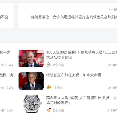
下一
但不会
特朗普幕僚：允许乌用远程武器打击俄领土只会加剧
和平之
100天近80次威胁! 卡尼几乎每天被盯上, 加
大政坛拉响警报
10W+
2个月前
10
堕胎…澳
特朗普宣布加征关税，加拿大声明
10W+
16天前
10
萬希泉 x 大溈(國際) 人工智能科技 共推「大
溈陀飛輪腕表」
10W+
2个月前
9.9