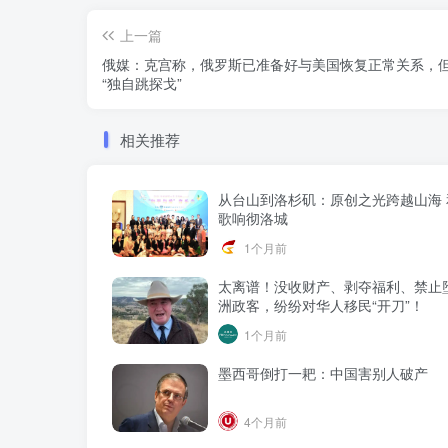
上一篇
俄媒：克宫称，俄罗斯已准备好与美国恢复正常关系，
“独自跳探戈”
相关推荐
从台山到洛杉矶：原创之光跨越山海 
歌响彻洛城
1个月前
太离谱！没收财产、剥夺福利、禁止
洲政客，纷纷对华人移民“开刀”！
1个月前
墨西哥倒打一耙：中国害别人破产
4个月前