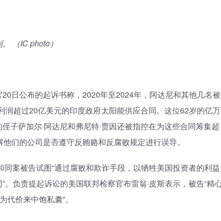
IC photo）
0日公布的起诉书称，2020年至2024年，阿达尼和其他几名被
利润超过20亿美元的印度政府太阳能供应合同。这位62岁的亿万
侄子萨加尔·阿达尼和弗尼特·贾因还被指控在为这些合同筹集超
解他们的公司是否遵守反贿赂和反腐败规定进行误导。
和同案被告试图“通过腐败和欺诈手段，以牺牲美国投资者的利益
”。负责提起诉讼的美国联邦检察官布雷翁·皮斯表示，被告“精
为代价来中饱私囊”。