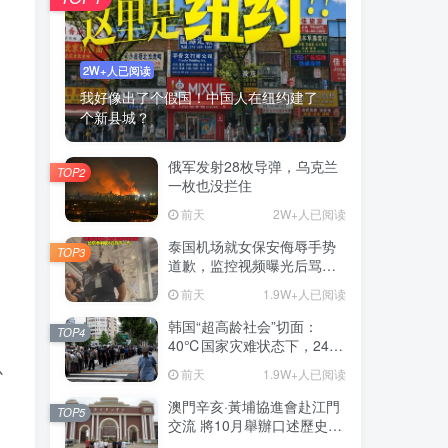
2W+人已阅读
我好像出了个假国！中国人在纽约建了
个新县城？
俄军发射28枚导弹，乌克兰
TOP2
一枚也没拦住
前天
2W+人已阅读
泰国机场就女保安侮辱手势
TOP3
道歉，监控视频曝光后骂声
一片
前天
1.9W+人已阅读
韩国“超高龄社会”切面：
TOP4
40℃国家灾难状态下，2400
名首尔老人还在巷子里收废
心
前天
1.9W+人已阅读
纸
澳門辛亥·黃埔協進會赴江門
TOP5
交流 將10月舉辦口述歷史座
談會