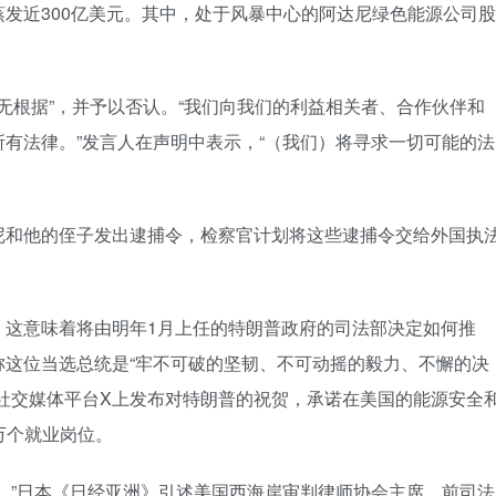
蒸发近300亿美元。其中，处于风暴中心的阿达尼绿色能源公司股
毫无根据”，并予以否认。“我们向我们的利益相关者、合作伙伴和
有法律。”发言人在声明中表示，“（我们）将寻求一切可能的法
尼和他的侄子发出逮捕令，检察官计划将这些逮捕令交给外国执
，这意味着将由明年1月上任的特朗普政府的司法部决定如何推
称这位当选总统是“牢不可破的坚韧、不可动摇的毅力、不懈的决
社交媒体平台X上发布对特朗普的祝贺，承诺在美国的能源安全
5万个就业岗位。
。”日本《日经亚洲》引述美国西海岸审判律师协会主席、前司法