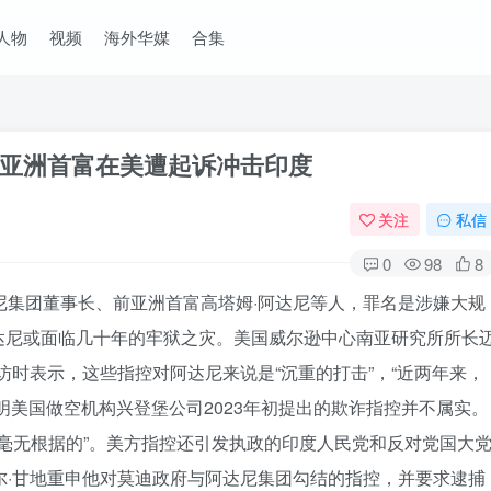
人物
视频
海外华媒
合集
亚洲首富在美遭起诉冲击印度
关注
私信
0
98
8
尼集团董事长、前亚洲首富高塔姆·阿达尼等人，罪名是涉嫌大规
达尼或面临几十年的牢狱之灾。美国威尔逊中心南亚研究所所长
访时表示，这些指控对阿达尼来说是“沉重的打击”，“近两年来，
明美国做空机构兴登堡公司2023年初提出的欺诈指控并不属实。
“毫无根据的”。美方指控还引发执政的印度人民党和反对党国大
尔·甘地重申他对莫迪政府与阿达尼集团勾结的指控，并要求逮捕