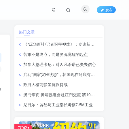
发布
热门文章
《NZ华新社/记者冠宇视线》：专访新西兰华人建筑商协会会长许立》
苦难不是终点，而是灵魂觉醒的起点
加拿大总理卡尼：对因凡蒂诺已失去信心
启动“国家灾难状态”，韩国现在到底有多热
政府大楼前静坐抗议持续
迈
澳門辛亥·黃埔協進會赴江門交流 將10月舉辦口述歷史座談會
尼日尔：贸易与工业部长考察CBM工业园区 督导本土工业建设推进经济自主
党
TOP1