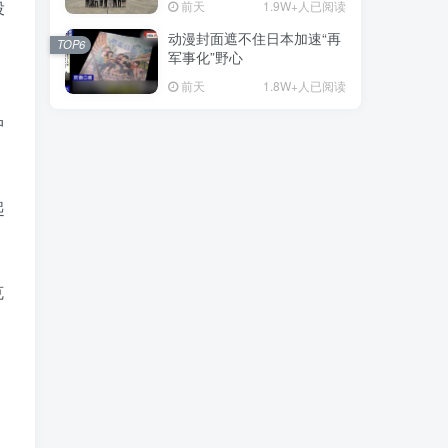
投
前天
1.9W+人已阅读
动漫封面遮不住日本加速“再
TOP6
军事化”野心
前天
1.8W+人已阅读
中
起
克