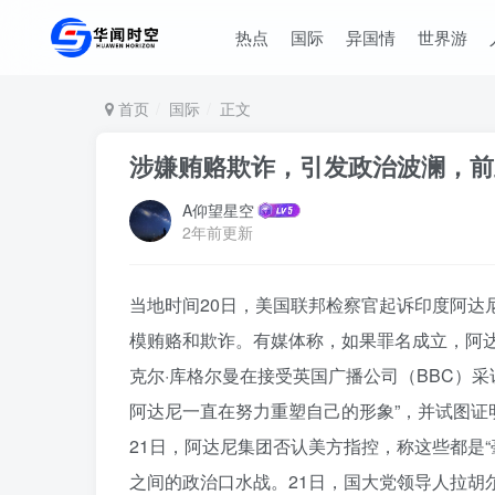
热点
国际
异国情
世界游
首页
国际
正文
涉嫌贿赂欺诈，引发政治波澜，前
A仰望星空
2年前更新
当地时间20日，美国联邦检察官起诉印度阿达
模贿赂和欺诈。有媒体称，如果罪名成立，阿
克尔·库格尔曼在接受英国广播公司（BBC）采
阿达尼一直在努力重塑自己的形象”，并试图证
21日，阿达尼集团否认美方指控，称这些都是
之间的政治口水战。21日，国大党领导人拉胡