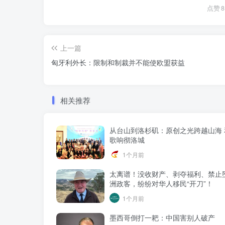
点赞
8
上一篇
匈牙利外长：限制和制裁并不能使欧盟获益
相关推荐
从台山到洛杉矶：原创之光跨越山海 
歌响彻洛城
1个月前
太离谱！没收财产、剥夺福利、禁止
洲政客，纷纷对华人移民“开刀”！
1个月前
墨西哥倒打一耙：中国害别人破产