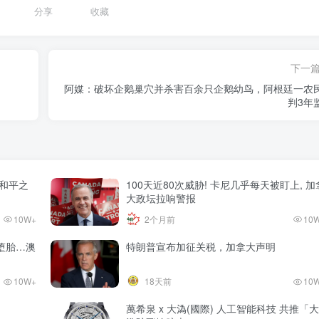
分享
收藏
下一
阿媒：破坏企鹅巢穴并杀害百余只企鹅幼鸟，阿根廷一农
判3年
和平之
100天近80次威胁! 卡尼几乎每天被盯上, 加
大政坛拉响警报
10W+
2个月前
10
堕胎…澳
特朗普宣布加征关税，加拿大声明
10W+
18天前
10
萬希泉 x 大溈(國際) 人工智能科技 共推「大