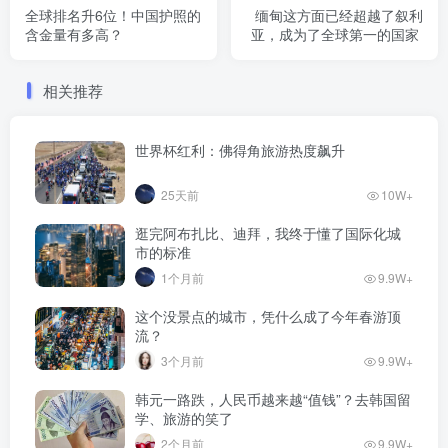
全球排名升6位！中国护照的
缅甸这方面已经超越了叙利
含金量有多高？
亚，成为了全球第一的国家
相关推荐
世界杯红利：佛得角旅游热度飙升
25天前
10W+
逛完阿布扎比、迪拜，我终于懂了国际化城
市的标准
1个月前
9.9W+
这个没景点的城市，凭什么成了今年春游顶
流？
3个月前
9.9W+
韩元一路跌，人民币越来越“值钱”？去韩国留
学、旅游的笑了
2个月前
9.9W+