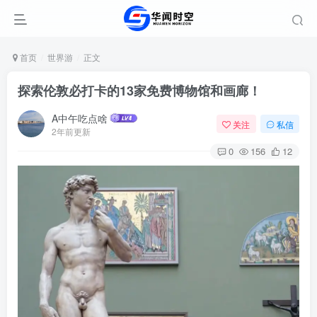
首页
世界游
正文
探索伦敦必打卡的13家免费博物馆和画廊！
A中午吃点啥
关注
私信
2年前更新
0
156
12