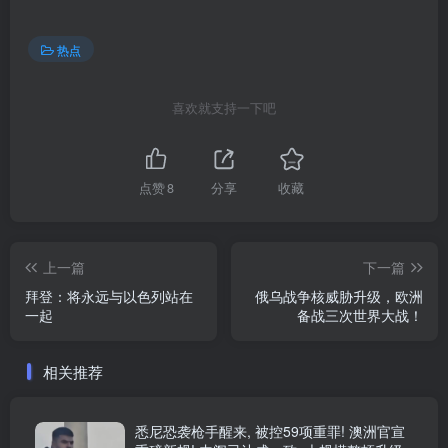
热点
喜欢就支持一下吧
点赞
8
分享
收藏
上一篇
下一篇
拜登：将永远与以色列站在
俄乌战争核威胁升级，欧洲
一起
备战三次世界大战！
相关推荐
悉尼恐袭枪手醒来, 被控59项重罪! 澳洲官宣