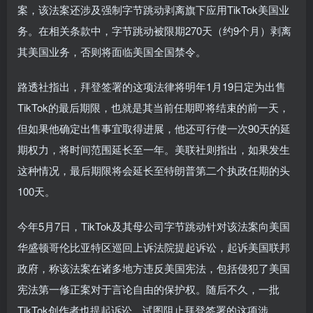
案，该法案还涉及强制字节跳动剥离旗下应用TikTok美国业
务。在相关条款中，字节跳动被限期270天（约9个月）剥离
其美国业务，否则将面临美国全国禁令。
路透社指出，拜登签署的这项法律将明年1月19日定为出售
TikTok的最后期限，也就是其当前任期即将结束的前一天，
但如果他确定出售事宜取得进展，他还可行使一次90天的延
期权力，将时间范围延长至一年。美联社则指出，如果发生
这种情况，最后期限将会延长至特朗普第二个执政任期的头
100天。
今年5月7日，TikTok及其母公司字节跳动针对该法案向美国
华盛顿哥伦比亚特区巡回上诉法院提起诉讼，起诉美国联邦
政府，称该法案在诸多地方违反美国宪法，包括侵犯了美国
宪法第一修正案对于言论自由的保护权。随后不久，一批
TikTok创作者也提起诉讼，试图阻止拜登签署的这项涉