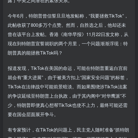
露了中美之间潜在的紧张关系。
今年6月，特朗普曾信誓旦旦地发帖称，“我要拯救TikTok”，
此帖收获了800多万个点赞。然而，自胜选之后，他却还未
曾在该平台上发帖。香港《南华早报》11月22日发文称，从
现在到特朗普宣誓就职的两个月里，一个问题渐渐浮现：特
朗普真的能拯救TikTok吗？
报道发现，TikTok在美国的命运，可能在特朗普重返白宫前
就会有“重大进展”，由于被美方扣上“国家安全问题”的标签，
TikTok在法律战中可能前景暗淡。而如果围绕涉TikTok法案
的争议延续至特朗普上台执政，由于其内阁中“对华鹰派”不
少，特朗普即便真心想帮TikTok也使不上力，最终可能还需
要在国会层面展开争斗。
有专家预计，在TikTok的问题上，民主党人随时准备“抓特朗