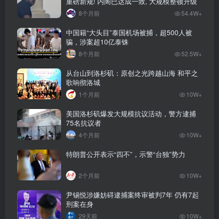
重磅新规! 内阁已达成一致, 大规模整顿升级
8个月前
54.4W+
中国籍“大头目”泰国机场被捕，超500人被
骗，涉案超10亿泰铢
8个月前
52.5W+
从台山到洛杉矶：原创之光跨越山海 和平之
歌响彻洛城
1个月前
10W+
美国洛杉矶爆发大规模抗议活动，警方逮捕
75名抗议者
4个月前
10W+
特朗普公开表示“四不”，示警“台独”势力
2个月前
10W+
尹锡悦涉嫌妨碍逮捕案终审被判7年 仍有7起
刑案在身
29天前
10W+