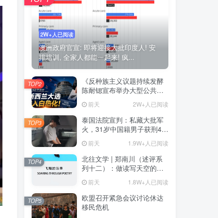
2W+人已阅读
澳洲政府官宣: 即将迎接大批印度人! 安
排培训, 全家人都能一起来! 疯...
《反种族主义议题持续发酵
TOP2
陈耐锶宣布举办大型公共会
议 前总理Helen Clark将出
前天
2W+人已阅读
席》——新西兰大选进入白
热化阶段 种族关系与对华政
泰国法院宣判：私藏大批军
TOP3
策再成选战焦点
火，31岁中国籍男子获刑46
年
前天
1.9W+人已阅读
北往文学 | 郑南川（述评系
TOP4
列十二）：做读写天空的诗
人（原载邓丽《飞翔的乐
前天
1.8W+人已阅读
章》）（附：心漫述评）
欧盟召开紧急会议讨论休达
TOP5
移民危机