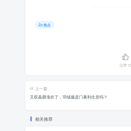
热点
点赞
1
上一篇
又双叒叕涨价了，羽绒服是门暴利生意吗？
相关推荐