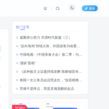
发布
热门文章
凝聚侨心侨力 共谱时代新篇（三）
“反向海淘”持续火热，外国游客为啥爱上“中国购”？
中国电视-《中国美食大会》第二季：勾勒中华美食的形与韵
淺谈“面相”
《反种族主义议题持续发酵 陈耐锶宣布举办大型公共会议 前总理Helen Clark将出席》——新西兰大选进入白热化阶段 种族关系与对华政策再成选战焦点
泰国一女公务员会议照走红，“妆容精致、眼妆鲜明”引发争议，本人回应：化妆没有错，不喜欢可以不看
突
苦难不是终点，而是灵魂觉醒的起点
TOP1