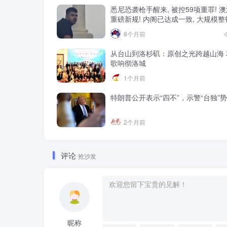
悉尼恐袭枪手醒来, 被控59项重罪! 
重磅新规! 内阁已达成一致, 大规模
8个月前
从台山到洛杉矶：原创之光跨越山海 
歌响彻洛城
1个月前
特朗普公开表示“四不”，示警“台独”
2个月前
评论
抢沙发
昵称