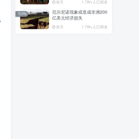
前天
1.7W+人已阅读
厄尔尼诺现象或造成非洲200
TOP6
亿美元经济损失
飞
前天
1.7W+人已阅读