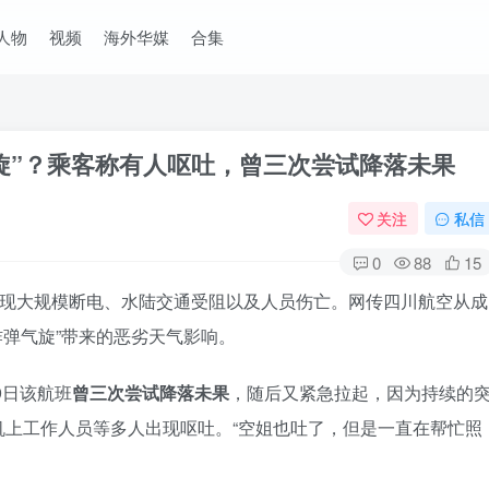
人物
视频
海外华媒
合集
旋”？乘客称有人呕吐，曾三次尝试降落未果
关注
私信
0
88
15
出现大规模断电、水陆交通受阻以及人员伤亡。网传四川航空从成
“炸弹气旋”带来的恶劣天气影响。
9日该航班
曾三次尝试降落未果
，随后又紧急拉起，因为持续的
机上工作人员等多人出现呕吐。“空姐也吐了，但是一直在帮忙照