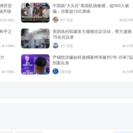
澳洲官宣
中国籍“大头目”泰国机场被捕，超500人被
整顿升级
骗，涉案超10亿泰铢
54.4W+
8个月前
52.5
和平之
美国洛杉矶爆发大规模抗议活动，警方逮捕
75名抗议者
10W+
4个月前
10
势力
尹锡悦涉嫌妨碍逮捕案终审被判7年 仍有7
刑案在身
10W+
28天前
10