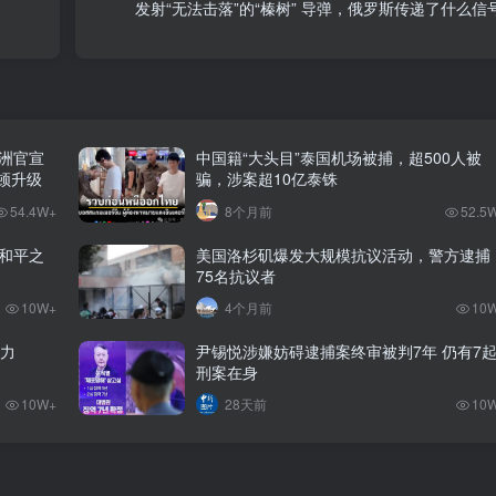
发射“无法击落”的“榛树” 导弹，俄罗斯传递了什么信
澳洲官宣
中国籍“大头目”泰国机场被捕，超500人被
整顿升级
骗，涉案超10亿泰铢
54.4W+
8个月前
52.5
和平之
美国洛杉矶爆发大规模抗议活动，警方逮捕
75名抗议者
10W+
4个月前
10
势力
尹锡悦涉嫌妨碍逮捕案终审被判7年 仍有7
刑案在身
10W+
28天前
10