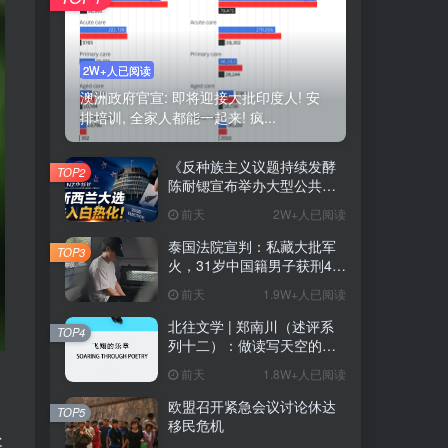
2W+人已阅读
澳洲政府官宣: 即将迎接大批印度人! 安
排培训, 全家人都能一起来! 疯...
《反种族主义议题持续发酵
TOP2
陈耐锶宣布举办大型公共会
议 前总理Helen Clark将出
前天
2W+人已阅读
席》——新西兰大选进入白
热化阶段 种族关系与对华政
泰国法院宣判：私藏大批军
TOP3
策再成选战焦点
火，31岁中国籍男子获刑46
年
前天
1.9W+人已阅读
北往文学 | 郑南川（述评系
TOP4
列十二）：做读写天空的诗
人（原载邓丽《飞翔的乐
前天
1.8W+人已阅读
章》）（附：心漫述评）
欧盟召开紧急会议讨论休达
TOP5
移民危机
处