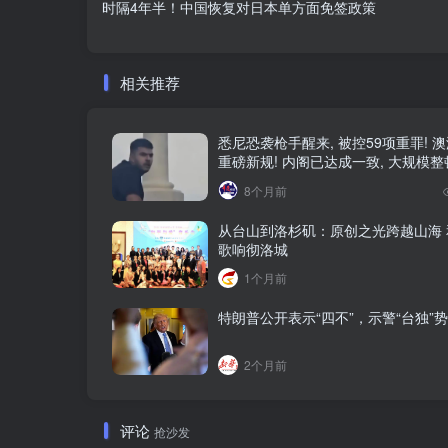
时隔4年半！中国恢复对日本单方面免签政策
相关推荐
悉尼恐袭枪手醒来, 被控59项重罪! 
重磅新规! 内阁已达成一致, 大规模
8个月前
从台山到洛杉矶：原创之光跨越山海 
歌响彻洛城
1个月前
特朗普公开表示“四不”，示警“台独”
2个月前
评论
抢沙发