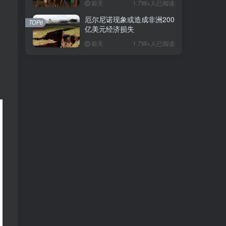
前天
1.7W+人已阅读
厄尔尼诺现象或造成非洲200
TOP6
亿美元经济损失
。
前天
1.7W+人已阅读