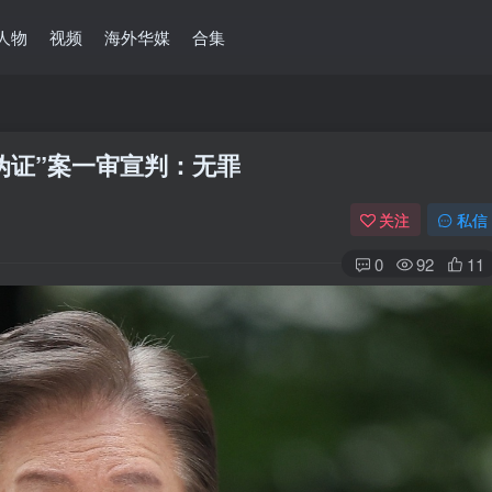
人物
视频
海外华媒
合集
伪证”案一审宣判：无罪
关注
私信
0
92
11