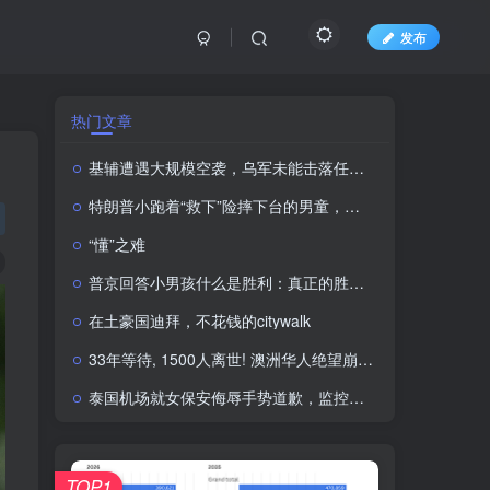
发布
热门文章
基辅遭遇大规模空袭，乌军未能击落任何一枚俄罗斯导弹
特朗普小跑着“救下”险摔下台的男童，顺便“补刀”拜登：“我可不想他像拜登一样摔下来”
“懂”之难
普京回答小男孩什么是胜利：真正的胜利在于战胜自我，此前还有小男孩称他还是在电视上看起来更高
在土豪国迪拜，不花钱的citywalk
33年等待, 1500人离世! 澳洲华人绝望崩溃! 工党内部矛盾, 新移民政策引发大问题
泰国机场就女保安侮辱手势道歉，监控视频曝光后骂声一片
TOP1