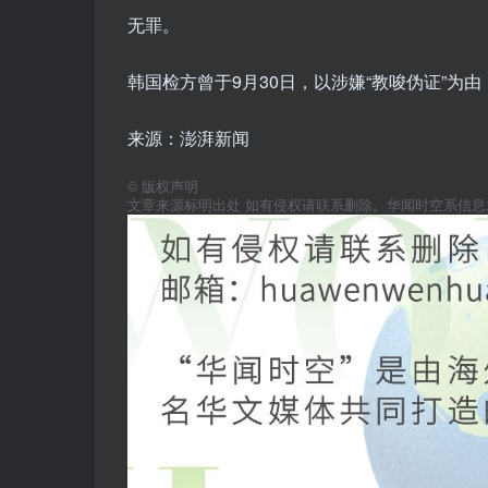
无罪。
韩国检方曾于9月30日，以涉嫌“教唆伪证”为
来源：澎湃新闻
©
版权声明
文章来源标明出处 如有侵权请联系删除。华闻时空系信