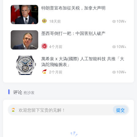
特朗普宣布加征关税，加拿大声明
18天前
10W+
墨西哥倒打一耙：中国害别人破产
4个月前
10W+
萬希泉 x 大溈(國際) 人工智能科技 共推「大
溈陀飛輪腕表」
2个月前
10W+
评论
抢沙发
欢迎您留下宝贵的见解！
提交