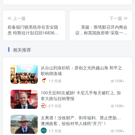
上一篇
下一篇
前备箱闩锁系统存在安全隐
英媒：斯塔默召开内阁会
患 特斯拉计划召回1683627
议，称英国政府将“采取一切
辆汽车
必要行动”平息骚乱
相关推荐
从台山到洛杉矶：原创之光跨越山海 和平之
歌响彻洛城
1个月前
10W+
100天近80次威胁! 卡尼几乎每天被盯上, 加
拿大政坛拉响警报
2个月前
10W+
太离谱！没收财产、剥夺福利、禁止堕胎…
澳洲政客，纷纷对华人移民“开刀”！
1个月前
10W+