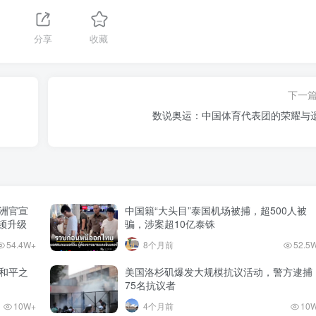
分享
收藏
下一
数说奥运：中国体育代表团的荣耀与
澳洲官宣
中国籍“大头目”泰国机场被捕，超500人被
整顿升级
骗，涉案超10亿泰铢
54.4W+
8个月前
52.5
和平之
美国洛杉矶爆发大规模抗议活动，警方逮捕
75名抗议者
10W+
4个月前
10