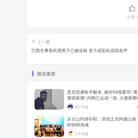
点赞
7
上一篇
巴西失事客机黑匣子已被送检 多方就坠机原因发声
相关推荐
悉尼恐袭枪手醒来, 被控59项重罪! 
重磅新规! 内阁已达成一致, 大规模
8个月前
从台山到洛杉矶：原创之光跨越山海 
歌响彻洛城
1个月前