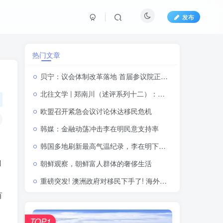
发布
热门文章
贝宁：议会体制改革落地 首届参议院正式揭牌运行
北往文学 | 郑南川（述评系列十二）：做读写天空的诗人（原载邓丽《飞翔的乐章》）（附：心漫述评）
欧盟召开紧急会议讨论休达移民危机
韩媒：金融动荡冲击李在明民意支持率
韩国多地刷新最高气温纪录，李在明下令：将当前情况视为“国家灾难状态”
和
朝鲜观察，朝鲜富人群体的奢侈生活
重磅突发! 澳洲政府对移民下手了! 海外申请者被抛弃?! 一年配额只有13万?
有
TOP1