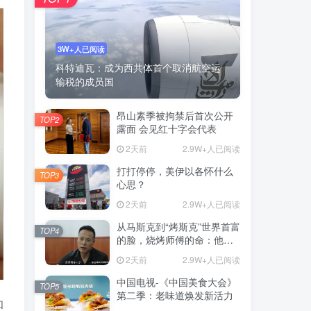
3W+人已阅读
科特迪瓦：成为西共体首个取消航空运
输税的成员国
昂山素季被拘禁后首次公开
TOP2
露面 会见红十字会代表
2天前
2.9W+人已阅读
打打停停，美伊以各怀什么
TOP3
心思？
2天前
2.9W+人已阅读
从马斯克到“烤斯克”世界首富
TOP4
的脸，烧烤师傅的命：他靠
一张脸营业额翻4倍
2天前
2.9W+人已阅读
中国电视-《中国美食大会》
TOP5
第二季：老味道焕发新活力
和