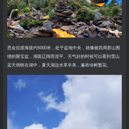
思金拉措海拔约5000米，处于盆地中央，就像被四周群山围
绕的聚宝盆，湖面辽阔而澄平。天气好的时候可以看到雪山
蓝天倒映在湖中，夏天湖边水草丰美，遍布绿树繁花。