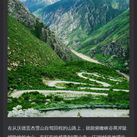
在从沃德贡杰雪山自驾回程的山路上，就能俯瞰峡谷两岸陡
峭险峻的大山，实打实的感受到“两山夹一江”的特殊地理位