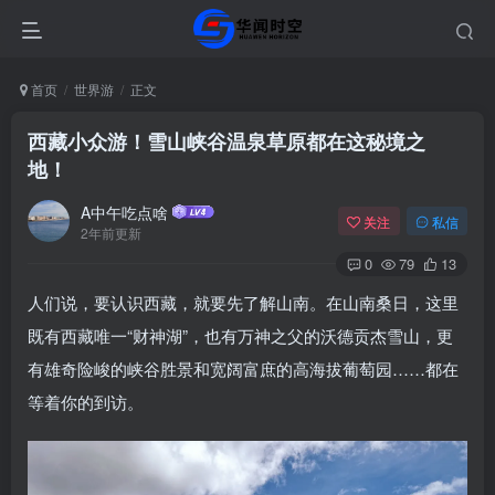
首页
世界游
正文
西藏小众游！雪山峡谷温泉草原都在这秘境之
地！
A中午吃点啥
关注
私信
2年前更新
0
79
13
人们说，要认识西藏，就要先了解山南。在山南桑日，这里
既有西藏唯一“财神湖”，也有万神之父的沃德贡杰雪山，更
有雄奇险峻的峡谷胜景和宽阔富庶的高海拔葡萄园……都在
等着你的到访。