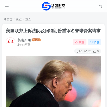
首页
热点
正文
美国联邦上诉法院驳回特朗普重审名誉诽谤案请求
美南新闻
关注
私信
2年前更新
0
75
6