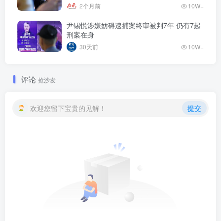
2个月前
10W+
尹锡悦涉嫌妨碍逮捕案终审被判7年 仍有7起
刑案在身
30天前
10W+
评论
抢沙发
欢迎您留下宝贵的见解！
提交