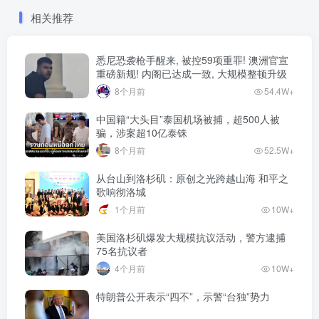
相关推荐
悉尼恐袭枪手醒来, 被控59项重罪! 澳洲官宣
重磅新规! 内阁已达成一致, 大规模整顿升级
8个月前
54.4W+
中国籍“大头目”泰国机场被捕，超500人被
骗，涉案超10亿泰铢
8个月前
52.5W+
从台山到洛杉矶：原创之光跨越山海 和平之
歌响彻洛城
1个月前
10W+
美国洛杉矶爆发大规模抗议活动，警方逮捕
75名抗议者
4个月前
10W+
特朗普公开表示“四不”，示警“台独”势力