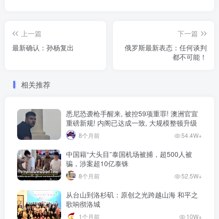
上一篇
下一篇
最新确认：孙杨复出
俄罗斯最新表态：任何谈判
都不可能！
相关推荐
悉尼恐袭枪手醒来, 被控59项重罪! 澳洲官宣
重磅新规! 内阁已达成一致, 大规模整顿升级
8个月前
54.4W+
中国籍“大头目”泰国机场被捕，超500人被
骗，涉案超10亿泰铢
8个月前
52.5W+
从台山到洛杉矶：原创之光跨越山海 和平之
歌响彻洛城
1个月前
10W+