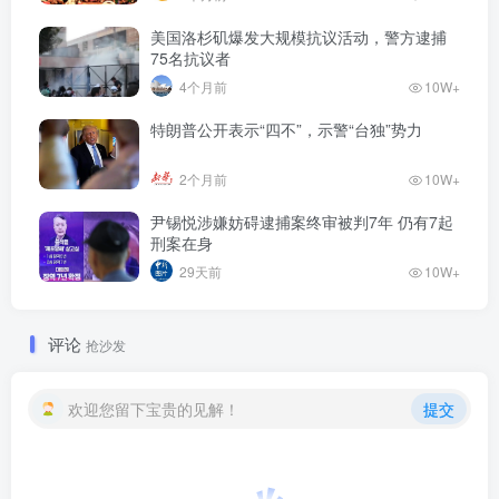
美国洛杉矶爆发大规模抗议活动，警方逮捕
75名抗议者
4个月前
10W+
特朗普公开表示“四不”，示警“台独”势力
2个月前
10W+
尹锡悦涉嫌妨碍逮捕案终审被判7年 仍有7起
刑案在身
29天前
10W+
评论
抢沙发
欢迎您留下宝贵的见解！
提交