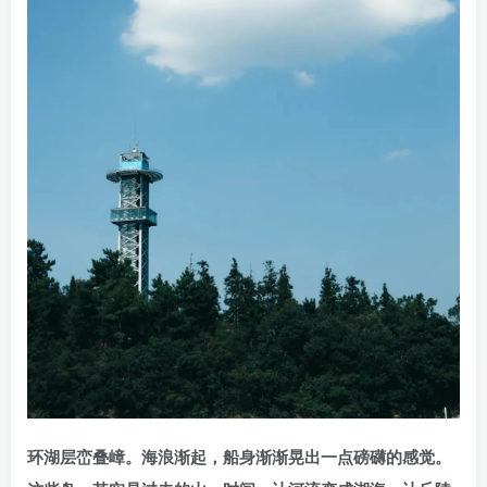
环湖层峦叠嶂。海浪渐起，船身渐渐晃出一点磅礴的感觉。