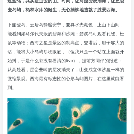
这些岛，其实是过去的山。时间，让河流变成湖海，让丘陵
变岛屿，柘林水库的诞生，无心插柳地造就了胜景西海。
下船登岛。云居岛静谧安宁，兼具水光湖色，上山下山间，
能看到如马尔代夫般的碧海和沙滩；箬溪岛可观看孔雀、松
鼠等动物；西海之星是景区的制高点，登塔后，胆子够大的
话，能将大小岛屿尽收眼底，（但我只是一个站在上面就开
始抖，于是什么都没有看清的five），据前方同伴的报道：
从高处看，层峦叠嶂的层次消失了，山变成立体沙盘一样的
微缩景观。西海最有标志性的心形岛屿图片，在这里就能看
到。