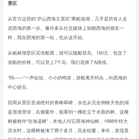
景区
从官方运营的“庐山西海主景区”乘船游湖，几乎是所有人走
进西海的第一步。像许多从社交媒体上知晓西海的朋友一
样，我在西海的第一站，也从这开始。
从柘林湖景区买张船票，就可以随船登岛。160元，包含了
游船的价格，可以登上7个岛。我们选择了A路线。
“呜——”一声短短、小小的鸣笛，游船离开码头，向西海的
中心驶去。
四周从景区变成绝对的青峰翠嶂，水也从完全倒映天色的湖
蓝渐渐变绿，右侧窗外，能看到一棵屹立于水面的树。这棵
树被称作“沧海遗树”，本地人叫它西海神仙树，1998年特大
洪水时，这棵树被淹了两个多月，完全枯萎，来年，发现竟