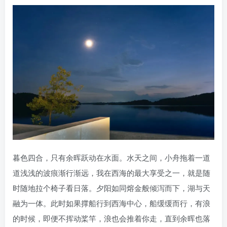
暮色四合，只有余晖跃动在水面。水天之间，小舟拖着一道
道浅浅的波痕渐行渐远，我在西海的最大享受之一，就是随
时随地拉个椅子看日落。夕阳如同熔金般倾泻而下，湖与天
融为一体。此时如果撑船行到西海中心，船缓缓而行，有浪
的时候，即便不挥动桨竿，浪也会推着你走，直到余晖也落