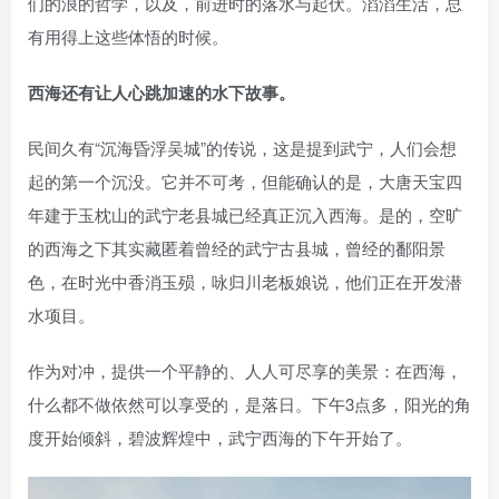
们的浪的哲学，以及，前进时的落水与起伏。滔滔生活，总
有用得上这些体悟的时候。
西海还有让人心跳加速的水下故事。
民间久有“沉海昏浮吴城”的传说，这是提到武宁，人们会想
起的第一个沉没。它并不可考，但能确认的是，大唐天宝四
年建于玉枕山的武宁老县城已经真正沉入西海。是的，空旷
的西海之下其实藏匿着曾经的武宁古县城，曾经的鄱阳景
色，在时光中香消玉殒，咏归川老板娘说，他们正在开发潜
水项目。
作为对冲，提供一个平静的、人人可尽享的美景：在西海，
什么都不做依然可以享受的，是落日。下午3点多，阳光的角
度开始倾斜，碧波辉煌中，武宁西海的下午开始了。