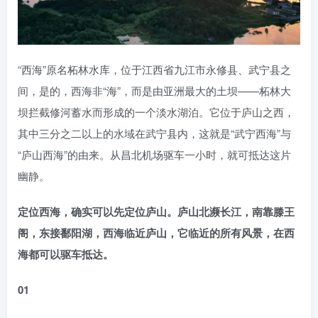
“西海”原名柘林水库，位于江西省九江市永修县、武宁县之
间，是的，西海非“海”，而是由亚洲最大的土坝——柘林大
坝拦截修河蓄水而形成的一个淡水湖泊。它位于庐山之西，
其中三分之二以上的水域在武宁县内，这就是“武宁西海”与
“庐山西海”的由来。从昌北机场驱车一小时，就可抵达这片
幽静。
定位西海，确实可以先定位庐山。庐山北濒长江，南靠滕王
阁，东接鄱阳湖，西海临近庐山，它临近的所有风景，在西
海都可以驱车抵达。
01