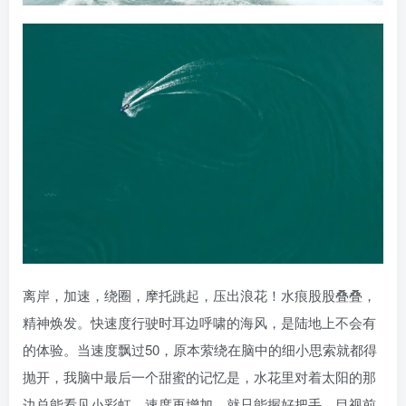
离岸，加速，绕圈，摩托跳起，压出浪花！水痕股股叠叠，
精神焕发。快速度行驶时耳边呼啸的海风，是陆地上不会有
的体验。当速度飘过50，原本萦绕在脑中的细小思索就都得
抛开，我脑中最后一个甜蜜的记忆是，水花里对着太阳的那
边总能看见小彩虹。速度再增加，就只能握好把手，目视前