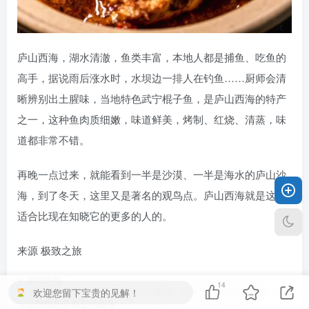
庐山西海，湖水清澈，鱼类丰富，本地人都是捕鱼、吃鱼的
高手，据说雨后涨水时，水坝边一排人在钓鱼……厨师会清
晰辨别出土腥味，当地特色武宁棍子鱼，是庐山西海的特产
之一，这种鱼肉质细嫩，味道鲜美，烤制、红烧、清蒸，味
道都非常不错。
再晚一点过来，就能看到一半是沙漠、一半是海水的庐山沙
海，到了冬天，这里又是著名的观鸟点。庐山西海就是这样
适合比现在知晓它的更多的人的。
来源 极致之旅
©
版权声明
14
欢迎您留下宝贵的见解！
文章来源标明出处 如有侵权请联系删除。华闻时空系信息发布平台，
仅提供信息存储空间服务