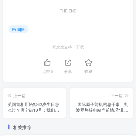
THE END
国际
喜欢就支持一下吧
点赞
5
分享
收藏
上一篇
下一篇
英国首相斯塔默62岁生日怎
国际原子能机构总干事：扎
么过？唐宁街10号：我们给
波罗热核电站当前情况“非常
忘了
脆弱”
相关推荐