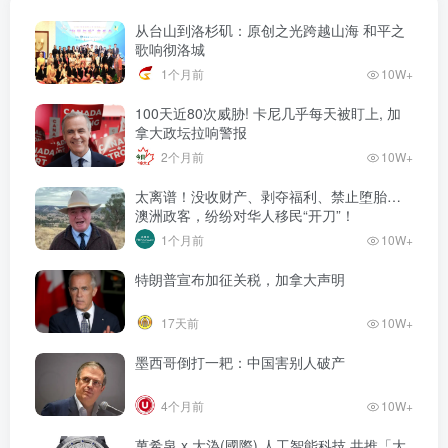
从台山到洛杉矶：原创之光跨越山海 和平之
歌响彻洛城
1个月前
10W+
100天近80次威胁! 卡尼几乎每天被盯上, 加
拿大政坛拉响警报
2个月前
10W+
太离谱！没收财产、剥夺福利、禁止堕胎…
澳洲政客，纷纷对华人移民“开刀”！
1个月前
10W+
特朗普宣布加征关税，加拿大声明
17天前
10W+
墨西哥倒打一耙：中国害别人破产
4个月前
10W+
萬希泉 x 大溈(國際) 人工智能科技 共推「大