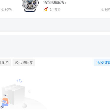
溈陀飛輪腕表」
10W+
2个月前
10
图片
快捷回复
提交评