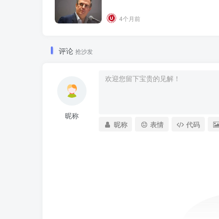
4个月前
评论
抢沙发
昵称
昵称
表情
代码