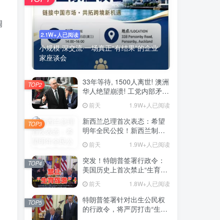
调
2.1W+人已阅读
小规模·深交流·一场真正“有结果”的企业
家座谈会
33年等待, 1500人离世! 澳洲
TOP2
华人绝望崩溃! 工党内部矛
盾, 新移民政策引发大问题
前天
1.9W+人已阅读
新西兰总理首次表态：希望
TOP3
明年全民公投！新西兰制度
或变天
前天
1.9W+人已阅读
突发！特朗普签署行政令：
TOP4
美国历史上首次禁止“生育旅
游”！
前天
1.8W+人已阅读
特朗普签署针对出生公民权
TOP5
的行政令，将严厉打击“生育
旅游”