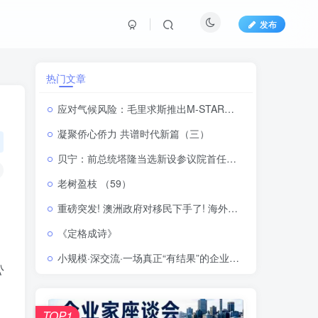
发布
热门文章
应对气候风险：毛里求斯推出M-STAR地理空间平台
凝聚侨心侨力 共谱时代新篇（三）
贝宁：前总统塔隆当选新设参议院首任议长 两院制议会体系正式落地
老树盈枝 （59）
重磅突发! 澳洲政府对移民下手了! 海外申请者被抛弃?! 一年配额只有13万?
《定格成诗》
小规模·深交流·一场真正“有结果”的企业家座谈会
公
TOP1