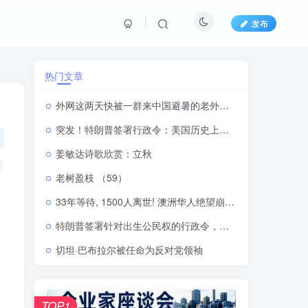
发布
热门文章
外网这两天快被一群来中国避暑的老外刷屏了
突发！特朗普签署行政令：美国历史上首次禁止“生育旅游”！
姜敏达诗歌欣赏：立秋
老树盈枝 （59）
33年等待, 1500人离世! 澳洲华人绝望崩溃! 工党内部矛盾, 新移民政策引发大问题
特朗普签署针对出生公民权的行政令，将严厉打击“生育旅游”
切坦·巴布拉尔被任命为反对党领袖
报
TOP1