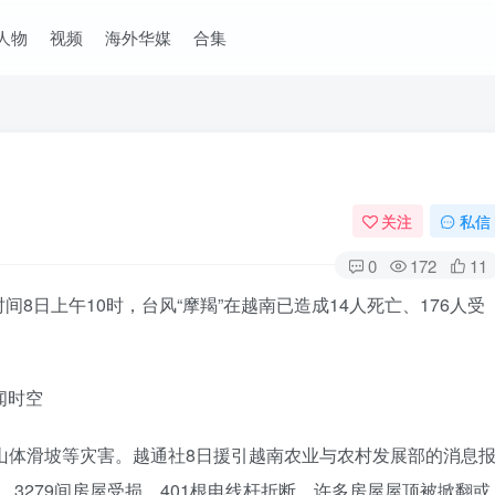
人物
视频
海外华媒
合集
关注
私信
0
172
11
8日上午10时，台风“摩羯”在越南已造成14人死亡、176人受
、山体滑坡等灾害。越通社8日援引越南农业与农村发展部的消息
，3279间房屋受损，401根电线杆折断，许多房屋屋顶被掀翻或