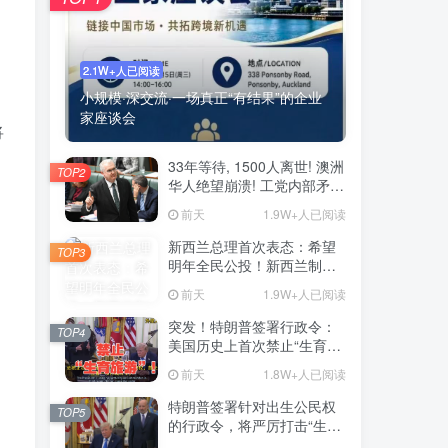
2.1W+人已阅读
小规模·深交流·一场真正“有结果”的企业
家座谈会
将
33年等待, 1500人离世! 澳洲
TOP2
华人绝望崩溃! 工党内部矛
盾, 新移民政策引发大问题
前天
1.9W+人已阅读
新西兰总理首次表态：希望
TOP3
明年全民公投！新西兰制度
或变天
前天
1.9W+人已阅读
突发！特朗普签署行政令：
TOP4
美国历史上首次禁止“生育旅
游”！
前天
1.8W+人已阅读
特朗普签署针对出生公民权
TOP5
的行政令，将严厉打击“生育
旅游”