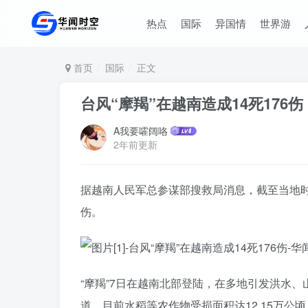
热点
国际
异国情
世界游
首页
国际
正文
台风“摩羯”在越南造成14死176伤
A我要嚯阔咯
2年前更新
据越南人民军总参谋部搜救局消息，截至当地时间
伤。
“摩羯”7日在越南北部登陆，在多地引发洪水
道，目前水稻等农作物受损面积达12.15万公顷