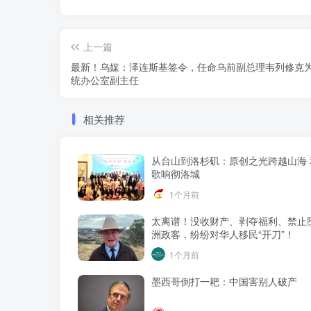
上一篇
最新！乌媒：泽连斯基签令，任命乌前副总理韦列修克
统办公室副主任
相关推荐
从台山到洛杉矶：原创之光跨越山海 
歌响彻洛城
1个月前
太离谱！没收财产、剥夺福利、禁止
洲政客，纷纷对华人移民“开刀”！
1个月前
墨西哥倒打一耙：中国害别人破产