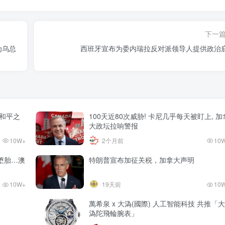
下一
为乌总
西班牙宣布为委内瑞拉反对派领导人提供政治
和平之
100天近80次威胁! 卡尼几乎每天被盯上, 加
大政坛拉响警报
10W+
2个月前
10
堕胎…澳
特朗普宣布加征关税，加拿大声明
10W+
19天前
10
萬希泉 x 大溈(國際) 人工智能科技 共推「大
溈陀飛輪腕表」