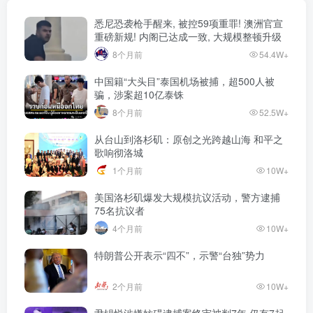
悉尼恐袭枪手醒来, 被控59项重罪! 澳洲官宣
重磅新规! 内阁已达成一致, 大规模整顿升级
8个月前
54.4W+
中国籍“大头目”泰国机场被捕，超500人被
骗，涉案超10亿泰铢
8个月前
52.5W+
从台山到洛杉矶：原创之光跨越山海 和平之
歌响彻洛城
1个月前
10W+
美国洛杉矶爆发大规模抗议活动，警方逮捕
75名抗议者
4个月前
10W+
特朗普公开表示“四不”，示警“台独”势力
2个月前
10W+