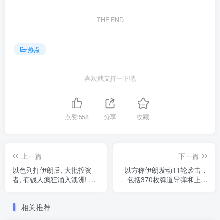
THE END
热点
喜欢就支持一下吧
点赞
558
分享
收藏
上一篇
下一篇
以色列打伊朗后, 大批投资
以方称伊朗发动11轮袭击，
者, 有钱人疯狂涌入澳洲! 成
包括370枚弹道导弹和上百
为全世界最安全避风港, 最后
架无人机
净土!
相关推荐