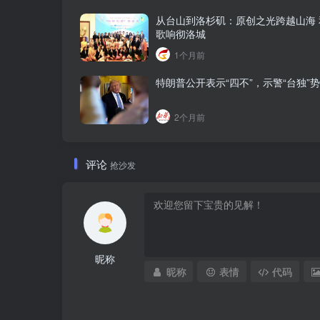
从台山到洛杉矶：原创之光跨越山海 
歌响彻洛城
1个月前
特朗普公开表示“四不”，示警“台独”
2个月前
评论
抢沙发
昵称
昵称
表情
代码