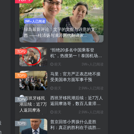
3W+人已阅读
绿岛最新评论：文字的觉醒与诗意的复
甦 ——桂清扬与满涛两代翻译家...
“拒绝20多名中国乘客登
TOP2
机”，热搜第一！泰国机场方
道歉
前天
3W+人已阅读
马里：官方严正表态绝不接
TOP3
受美国单方面军事干预
前天
2.9W+人已阅读
西班牙移民潮后续：近7万人
TOP4
返回摩洛哥，数百儿童滞留
等待安置
前天
2.9W+人已阅读
普京回答小男孩什么是胜
表
TOP5
利：真正的胜利在于战胜自
助
我，此前还有小男孩称他还