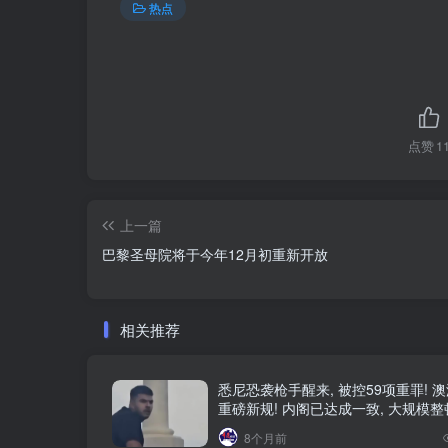
热点
点赞
1
上一篇
巴黎圣母院将于今年12月初重新开放
相关推荐
悉尼恐袭枪手醒来, 被控59项重罪! 
重磅新规! 内阁已达成一致, 大规模
8个月前