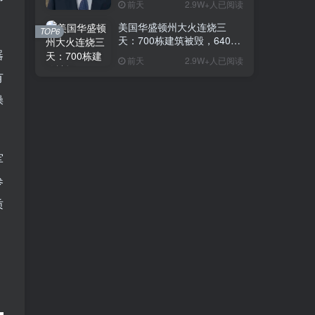
前天
2.9W+人已阅读
是在电视上看起来更高
美国华盛顿州大火连烧三
TOP6
天：700栋建筑被毁，64000
人紧急撤离
器
前天
2.9W+人已阅读
有
操
军
参
质