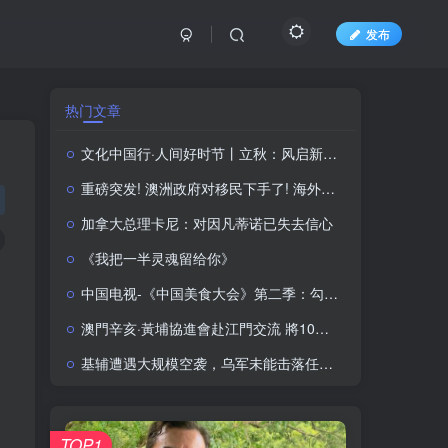
发布
热门文章
文化中国行·人间好时节丨立秋：风启新秋 万事丰盈
重磅突发! 澳洲政府对移民下手了! 海外申请者被抛弃?! 一年配额只有13万?
加拿大总理卡尼：对因凡蒂诺已失去信心
《我把一半灵魂留给你》
中国电视-《中国美食大会》第二季：勾勒中华美食的形与韵
澳門辛亥·黃埔協進會赴江門交流 將10月舉辦口述歷史座談會
基辅遭遇大规模空袭，乌军未能击落任何一枚俄罗斯导弹
TOP1