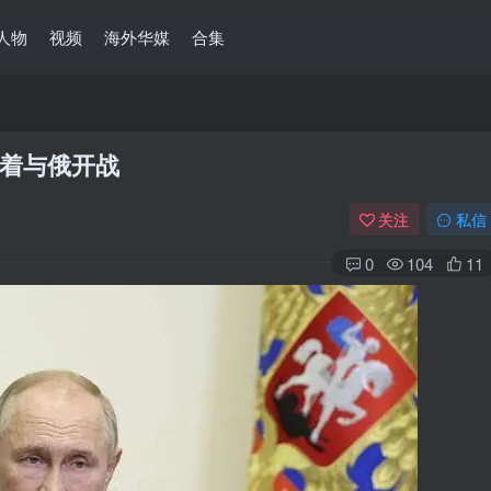
人物
视频
海外华媒
合集
味着与俄开战
关注
私信
0
104
11