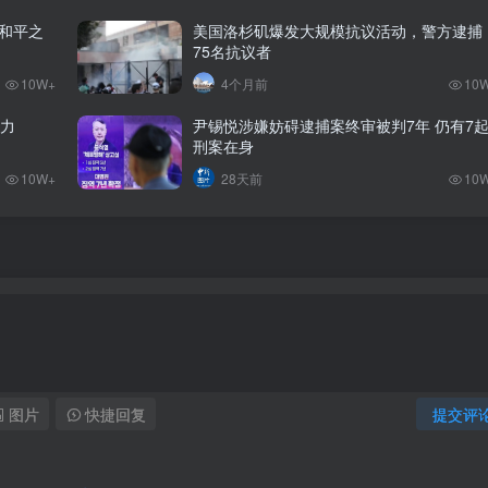
和平之
美国洛杉矶爆发大规模抗议活动，警方逮捕
75名抗议者
10W+
4个月前
10
势力
尹锡悦涉嫌妨碍逮捕案终审被判7年 仍有7
刑案在身
10W+
28天前
10
图片
快捷回复
提交评