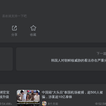
喜欢就支持一下吧
1
分享
收藏
下一
韩国人对朝鲜核威胁的看法存在严重
澳洲官宣
中国籍“大头目”泰国机场被捕，超500人被
整顿升级
骗，涉案超10亿泰铢
54.4W+
8个月前
52.5