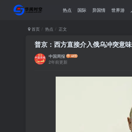
热点
国际
异国情
世界游
首页
热点
正文
普京：西方直接介入俄乌冲突意
中国周报
2年前更新