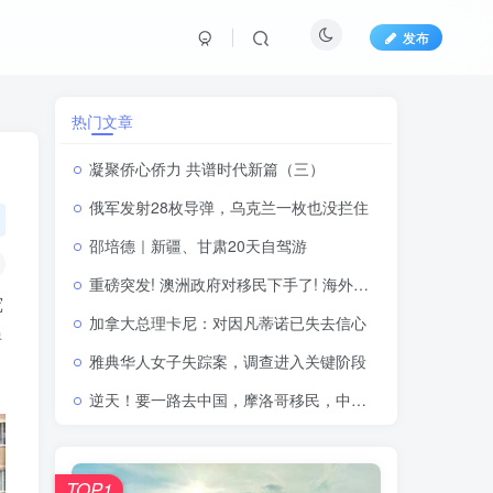
发布
热门文章
凝聚侨心侨力 共谱时代新篇（三）
俄军发射28枚导弹，乌克兰一枚也没拦住
邵培德｜新疆、甘肃20天自驾游
重磅突发! 澳洲政府对移民下手了! 海外申请者被抛弃?! 一年配额只有13万?
究
加拿大总理卡尼：对因凡蒂诺已失去信心
房
雅典华人女子失踪案，调查进入关键阶段
逆天！要一路去中国，摩洛哥移民，中国放大招：新规落地根治三非顽疾
TOP1