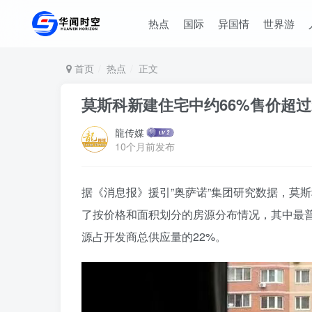
热点
国际
异国情
世界游
首页
热点
正文
莫斯科新建住宅中约66%售价超过2
龍传媒
10个月前发布
据《消息报》援引”奥萨诺”集团研究数据，莫斯
了按价格和面积划分的房源分布情况，其中最普遍
源占开发商总供应量的22%。