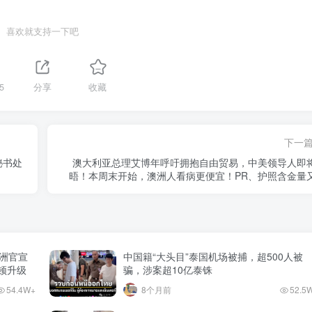
喜欢就支持一下吧
5
分享
收藏
下一
秘书处
澳大利亚总理艾博年呼吁拥抱自由贸易，中美领导人即
晤！本周末开始，澳洲人看病更便宜！PR、护照含金量
澳洲官宣
中国籍“大头目”泰国机场被捕，超500人被
整顿升级
骗，涉案超10亿泰铢
54.4W+
8个月前
52.5