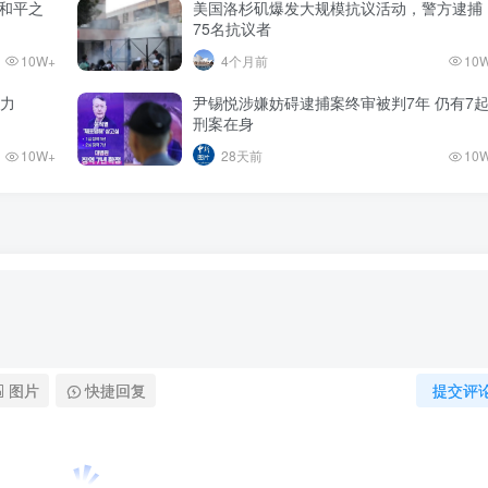
和平之
美国洛杉矶爆发大规模抗议活动，警方逮捕
75名抗议者
10W+
4个月前
10
势力
尹锡悦涉嫌妨碍逮捕案终审被判7年 仍有7
刑案在身
10W+
28天前
10
图片
快捷回复
提交评