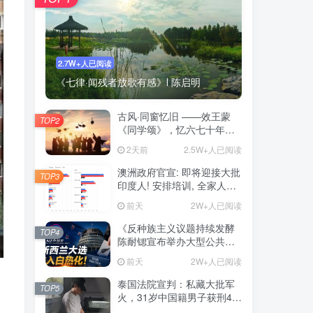
2.7W+人已阅读
《七律·闻残者放歌有感》l 陈启明
古风·同窗忆旧 ——效王蒙
TOP2
《同学颂》，忆六七十年代
同窗岁月
2天前
2.5W+人已阅读
澳洲政府官宣: 即将迎接大批
TOP3
印度人! 安排培训, 全家人都
能一起来! 疯狂抢占名额
前天
2W+人已阅读
《反种族主义议题持续发酵
TOP4
陈耐锶宣布举办大型公共会
议 前总理Helen Clark将出
前天
2W+人已阅读
席》——新西兰大选进入白
热化阶段 种族关系与对华政
泰国法院宣判：私藏大批军
TOP5
策再成选战焦点
火，31岁中国籍男子获刑46
年