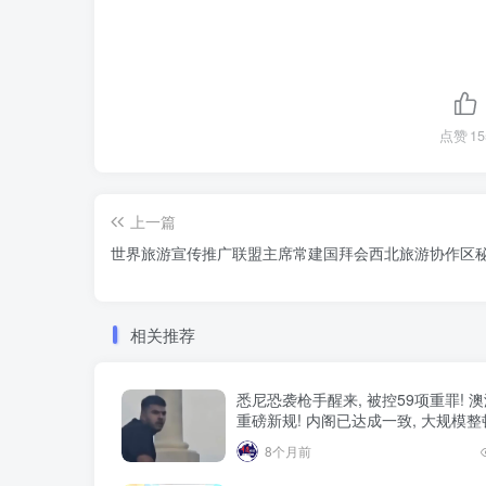
点赞
15
上一篇
世界旅游宣传推广联盟主席常建国拜会西北旅游协作区
相关推荐
悉尼恐袭枪手醒来, 被控59项重罪! 
重磅新规! 内阁已达成一致, 大规模
8个月前