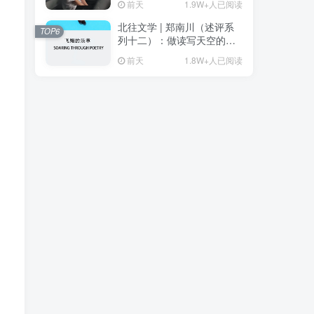
前天
1.9W+人已阅读
北往文学 | 郑南川（述评系
、
TOP6
列十二）：做读写天空的诗
人（原载邓丽《飞翔的乐
前天
1.8W+人已阅读
章》）（附：心漫述评）