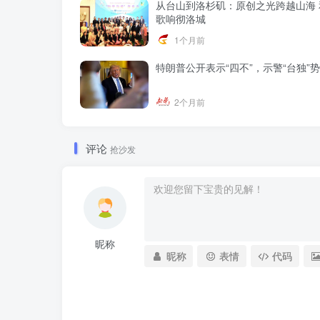
从台山到洛杉矶：原创之光跨越山海 
歌响彻洛城
1个月前
特朗普公开表示“四不”，示警“台独”
2个月前
评论
抢沙发
昵称
昵称
表情
代码