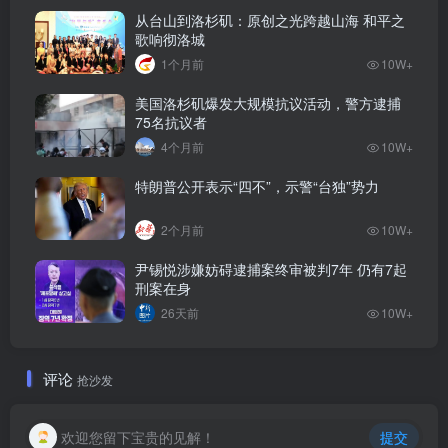
从台山到洛杉矶：原创之光跨越山海 和平之
歌响彻洛城
1个月前
10W+
美国洛杉矶爆发大规模抗议活动，警方逮捕
75名抗议者
4个月前
10W+
特朗普公开表示“四不”，示警“台独”势力
2个月前
10W+
尹锡悦涉嫌妨碍逮捕案终审被判7年 仍有7起
刑案在身
26天前
10W+
评论
抢沙发
欢迎您留下宝贵的见解！
提交