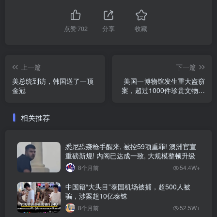
点赞
702
分享
收藏
上一篇
下一篇
美总统到访，韩国送了一顶
美国一博物馆发生重大盗窃
金冠
案，超过1000件珍贵文物被
洗劫一空
相关推荐
悉尼恐袭枪手醒来, 被控59项重罪! 澳洲官宣
重磅新规! 内阁已达成一致, 大规模整顿升级
8个月前
54.4W+
中国籍“大头目”泰国机场被捕，超500人被
骗，涉案超10亿泰铢
8个月前
52.5W+