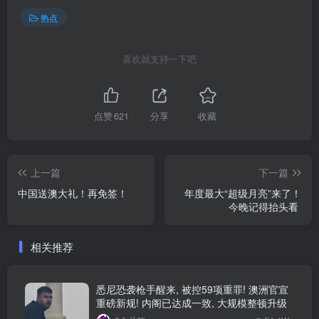
热点
喜欢就支持一下吧
点赞
621
分享
收藏
上一篇
下一篇
中国送澳大礼！再免签！
年度最大“超级月亮”来了！
今晚记得抬头看
相关推荐
悉尼恐袭枪手醒来, 被控59项重罪! 澳洲官宣
重磅新规! 内阁已达成一致, 大规模整顿升级