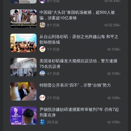
8个月前
54.4W+
中国籍“大头目”泰国机场被捕，超500人被
骗，涉案超10亿泰铢
8个月前
52.5W+
从台山到洛杉矶：原创之光跨越山海 和平之
歌响彻洛城
1个月前
10W+
美国洛杉矶爆发大规模抗议活动，警方逮捕
75名抗议者
4个月前
10W+
特朗普公开表示“四不”，示警“台独”势力
2个月前
10W+
尹锡悦涉嫌妨碍逮捕案终审被判7年 仍有7起
刑案在身
26天前
10W+