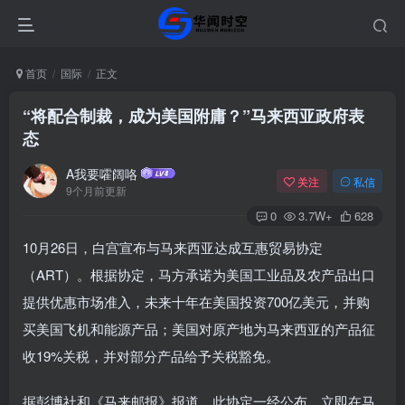
首页
国际
正文
“将配合制裁，成为美国附庸？”马来西亚政府表
态
A我要嚯阔咯
关注
私信
9个月前更新
0
3.7W+
628
10月26日，白宫宣布与马来西亚达成互惠贸易协定
（ART）。根据协定，马方承诺为美国工业品及农产品出口
提供优惠市场准入，未来十年在美国投资700亿美元，并购
买美国飞机和能源产品；美国对原产地为马来西亚的产品征
收19%关税，并对部分产品给予关税豁免。
据彭博社和《马来邮报》报道，此协定一经公布，立即在马