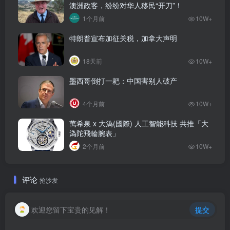
澳洲政客，纷纷对华人移民“开刀”！
1个月前
10W+
特朗普宣布加征关税，加拿大声明
18天前
10W+
墨西哥倒打一耙：中国害别人破产
4个月前
10W+
萬希泉 x 大溈(國際) 人工智能科技 共推「大
溈陀飛輪腕表」
2个月前
10W+
评论
抢沙发
欢迎您留下宝贵的见解！
提交