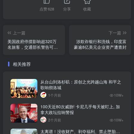
点赞
628
分享
收藏
上一篇
下一篇
美国政府停摆影响超320万
涉欺诈银行和洗钱，印度富
名旅客，交通部长警告可能
豪逾8亿美元企业资产遭查封
关闭航空系统
相关推荐
从台山到洛杉矶：原创之光跨越山海 和平之
歌响彻洛城
1个月前
10W+
100天近80次威胁! 卡尼几乎每天被盯上, 加
拿大政坛拉响警报
2个月前
10W+
太离谱！没收财产、剥夺福利、禁止堕胎…