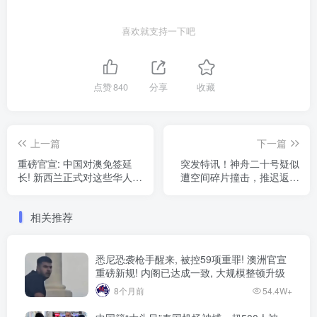
喜欢就支持一下吧
点赞
840
分享
收藏
上一篇
下一篇
重磅官宣: 中国对澳免签延
突发特讯！神舟二十号疑似
长! 新西兰正式对这些华人免
遭空间碎片撞击，推迟返回
签, 第一波游客已抵达
任务，引发高度关注
相关推荐
悉尼恐袭枪手醒来, 被控59项重罪! 澳洲官宣
重磅新规! 内阁已达成一致, 大规模整顿升级
8个月前
54.4W+