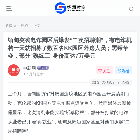
首页
热点
正文
缅甸突袭电诈园区后爆发“二次招聘潮”，有电诈机
构一天就招募了数百名KK园区外逃人员；黑帮争
夺，部分“熟练工”身价高达7万美元
中新网
关注
私信
9个月前更新
0
5W+
840
上个月，缅甸国防军对该国边境地区的电诈园区开展清剿行
动，克伦邦的KK园区等电诈据点遭受重创。然而媒体最新披
露显示，此次清剿未能实现“斩草除根”，部分被打散的电诈
从业者已开始“再就业”，缅甸及周边国家甚至对他们掀起“二
次招聘潮”。