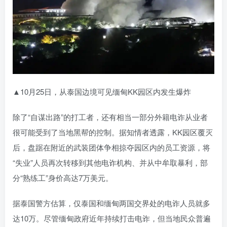
▲10月25日，从泰国边境可见缅甸KK园区内发生爆炸
除了“自谋出路”的打工者，还有相当一部分外籍电诈从业者
很可能受到了当地黑帮的控制。据知情者透露，KK园区覆灭
后，盘踞在附近的武装团体争相掠夺园区内的员工资源，将
“失业”人员再次转移到其他电诈机构、并从中牟取暴利，部
分“熟练工”身价高达7万美元。
据泰国警方估算，仅泰国和缅甸两国交界处的电诈人员就多
达10万。尽管缅甸政府近年持续打击电诈，但当地民众普遍