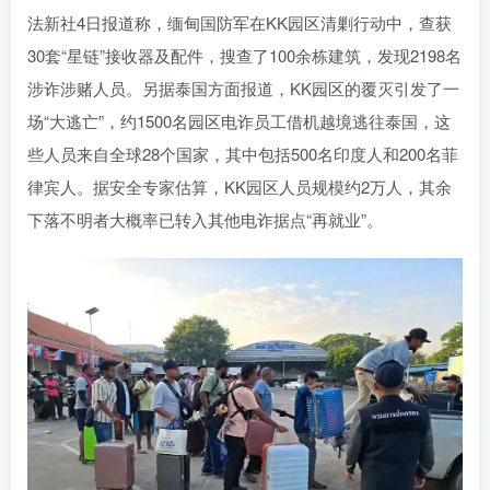
法新社4日报道称，缅甸国防军在KK园区清剿行动中，查获
30套“星链”接收器及配件，搜查了100余栋建筑，发现2198名
涉诈涉赌人员。另据泰国方面报道，KK园区的覆灭引发了一
场“大逃亡”，约1500名园区电诈员工借机越境逃往泰国，这
些人员来自全球28个国家，其中包括500名印度人和200名菲
律宾人。据安全专家估算，KK园区人员规模约2万人，其余
下落不明者大概率已转入其他电诈据点“再就业”。