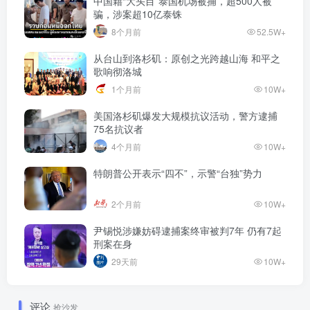
中国籍“大头目”泰国机场被捕，超500人被
骗，涉案超10亿泰铢
8个月前
52.5W+
从台山到洛杉矶：原创之光跨越山海 和平之
歌响彻洛城
1个月前
10W+
美国洛杉矶爆发大规模抗议活动，警方逮捕
75名抗议者
4个月前
10W+
特朗普公开表示“四不”，示警“台独”势力
2个月前
10W+
尹锡悦涉嫌妨碍逮捕案终审被判7年 仍有7起
刑案在身
29天前
10W+
评论
抢沙发