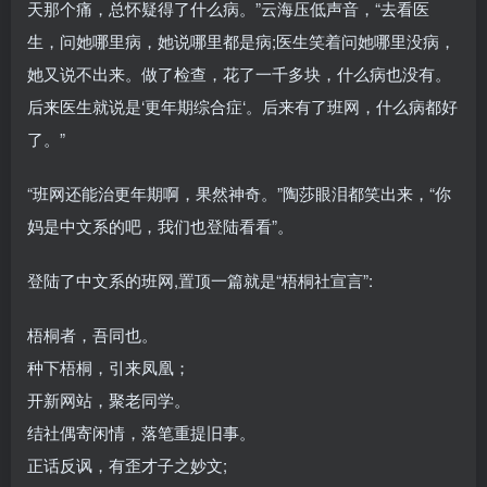
天那个痛，总怀疑得了什么病。”云海压低声音，“去看医
生，问她哪里病，她说哪里都是病;医生笑着问她哪里没病，
她又说不出来。做了检查，花了一千多块，什么病也没有。
后来医生就说是‘更年期综合症‘。后来有了班网，什么病都好
了。”
“班网还能治更年期啊，果然神奇。”陶莎眼泪都笑出来，“你
妈是中文系的吧，我们也登陆看看”。
登陆了中文系的班网,置顶一篇就是“梧桐社宣言”:
梧桐者，吾同也。
种下梧桐，引来凤凰；
开新网站，聚老同学。
结社偶寄闲情，落笔重提旧事。
正话反讽，有歪才子之妙文;