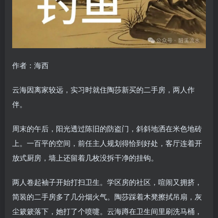
作者：海西
云海因离家较远，实习时就住陶莎新买的二手房，两人作
伴。
周末的午后，阳光透过陈旧的防盗门，斜斜地洒在米色地砖
上。一百平的空间，前任主人规划得恰到好处，客厅连着开
放式厨房，墙上还留着几枚没拆干净的挂钩。
两人卷起袖子开始打扫卫生。学区房的社区，喧闹又拥挤，
简装的二手房多了几分烟火气。陶莎踩着木凳擦拭吊扇，灰
尘簌簌落下，她打了个喷嚏。云海蹲在卫生间里刷洗马桶，