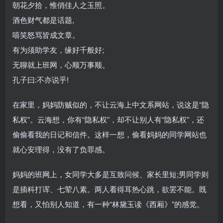
朝花夕拾，惟俏佳人之玉照。
酒色财气都是话题,
嘻笑怒骂皆成文章。
有为须助学友，缘好千般好;
无聊就上班网，心顺万事顺。
孔子曰:不亦说乎!
在家里，妈妈防贼似的，不让云海上中文系网站，说这是“隐
私权”。云海想，你有“隐私权”，却不让别人有“隐私权”，还
偷偷看我的日记和信件。这样一想，偷看妈妈的同学网站也
就心安理得，没有了负罪感。
妈妈的班网上，女同学大多是互致问候、家长里短;男同学则
是插科打诨、七荤八素。两人看得耳热心跳，欲罢不能。既
想看，又怕别人知道，有一种“林黛玉读《西厢》”的感觉。