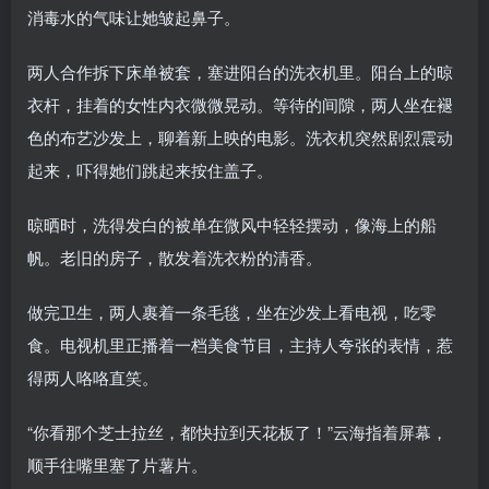
消毒水的气味让她皱起鼻子。
两人合作拆下床单被套，塞进阳台的洗衣机里。阳台上的晾
衣杆，挂着的女性内衣微微晃动。等待的间隙，两人坐在褪
色的布艺沙发上，聊着新上映的电影。洗衣机突然剧烈震动
起来，吓得她们跳起来按住盖子。
晾晒时，洗得发白的被单在微风中轻轻摆动，像海上的船
帆。老旧的房子，散发着洗衣粉的清香。
做完卫生，两人裹着一条毛毯，坐在沙发上看电视，吃零
食。电视机里正播着一档美食节目，主持人夸张的表情，惹
得两人咯咯直笑。
“你看那个芝士拉丝，都快拉到天花板了！”云海指着屏幕，
顺手往嘴里塞了片薯片。