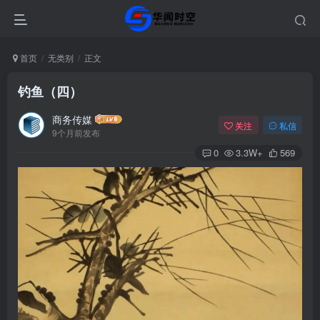
首页
无类别
正文
钓鱼（四）
商务传媒
关注
私信
9个月前发布
0
3.3W+
569