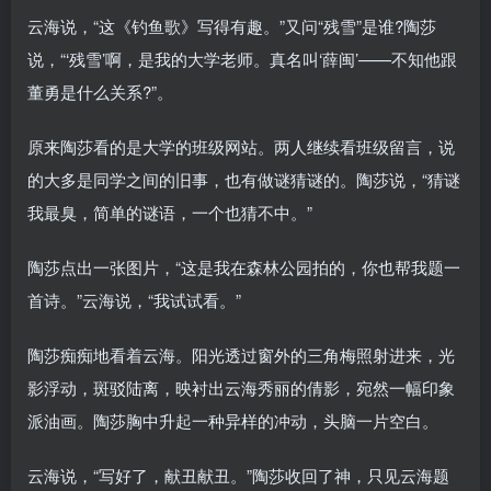
云海说，“这《钓鱼歌》写得有趣。”又问“残雪”是谁?陶莎
说，“‘残雪’啊，是我的大学老师。真名叫‘薛闽’——不知他跟
董勇是什么关系?”。
原来陶莎看的是大学的班级网站。两人继续看班级留言，说
的大多是同学之间的旧事，也有做谜猜谜的。陶莎说，“猜谜
我最臭，简单的谜语，一个也猜不中。”
陶莎点出一张图片，“这是我在森林公园拍的，你也帮我题一
首诗。”云海说，“我试试看。”
陶莎痴痴地看着云海。阳光透过窗外的三角梅照射进来，光
影浮动，斑驳陆离，映衬出云海秀丽的倩影，宛然一幅印象
派油画。陶莎胸中升起一种异样的冲动，头脑一片空白。
云海说，“写好了，献丑献丑。”陶莎收回了神，只见云海题