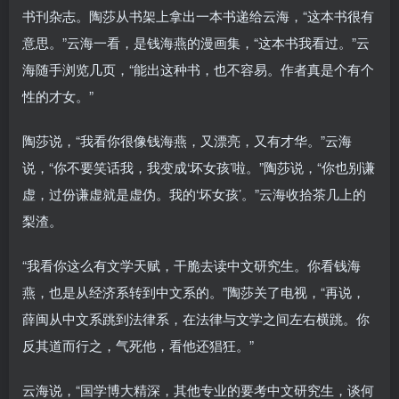
书刊杂志。陶莎从书架上拿出一本书递给云海，“这本书很有
意思。”云海一看，是钱海燕的漫画集，“这本书我看过。”云
海随手浏览几页，“能出这种书，也不容易。作者真是个有个
性的才女。”
陶莎说，“我看你很像钱海燕，又漂亮，又有才华。”云海
说，“你不要笑话我，我变成‘坏女孩’啦。”陶莎说，“你也别谦
虚，过份谦虚就是虚伪。我的‘坏女孩’。”云海收拾茶几上的
梨渣。
“我看你这么有文学天赋，干脆去读中文研究生。你看钱海
燕，也是从经济系转到中文系的。”陶莎关了电视，“再说，
薛闽从中文系跳到法律系，在法律与文学之间左右横跳。你
反其道而行之，气死他，看他还猖狂。”
云海说，“国学博大精深，其他专业的要考中文研究生，谈何