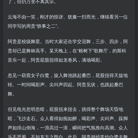
了，但仍万变不离其宗。
云海不由一笑，刚才的惊讶、犹豫一扫而光，继续看另一位
同学写的周贵“轶事之二”。
阿贵是校级舞星。当时大家还在学交谊舞，三步、四步，阿
贵却已是舞林高手。某天晚上，在“榕树下”歌舞厅，的斯科
音乐一起，阿贵屁股扭得如龙卷风，满场喝彩。
忽见一窈窕女子白鹭，旋入舞池跳起桑巴，屁股扭得天旋地
转。一时间喝彩声、尖叫声四起。阿贵见状，也跳起桑巴
舞。
但见电光忽明忽暗，屁股扭来扭去，跳得整个舞场天昏地
暗，飞沙走石。众人看得如痴如醉，喝彩声、尖叫声、跺脚
声如排山倒海，一浪高过一浪，瞬间把气氛推向高潮。众人
乐不思蜀，不知东方之既白。此后，阿贵就经常约白鹭去舞