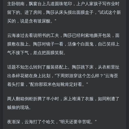
主卧朝南，飘窗台上几道圆珠笔印，上户人家孩子写作业时
留下的。进了房间，陶莎从床头摸出面膜盒子，”试试这个新
买的，说是含有玻尿酸。”
云海凑过去看说明书的工夫，陶莎已经利索地撕开包装，面
膜敷在脸上。陶莎对镜子一看，活像个白面鬼，自己笑得上
气不接下气，差点把面膜笑裂。
话题不知怎么转到了服装搭配上。陶莎跳下床，从衣柜里扯
出条碎花裙在身上比划，”下周郊游穿这个怎么样？”云海歪
着头打量，”配你那双米色短靴肯定好看。”
两人翻箱倒柜折腾了半小时，床上堆满了衣服，如同刚遭了
贼偷的现场。
夜渐深，云海打了个哈欠，”明天还要辛苦呢。”