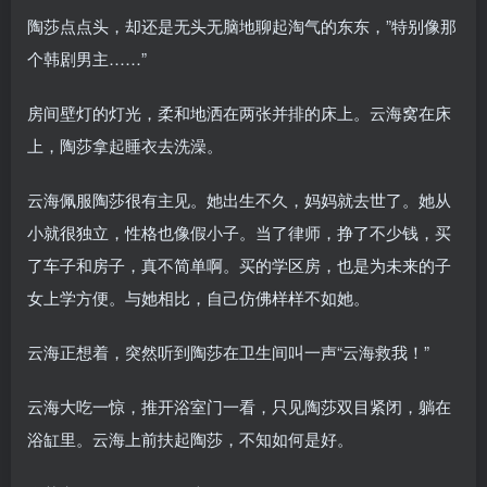
陶莎点点头，却还是无头无脑地聊起淘气的东东，”特别像那
个韩剧男主……”
房间壁灯的灯光，柔和地洒在两张并排的床上。云海窝在床
上，陶莎拿起睡衣去洗澡。
云海佩服陶莎很有主见。她出生不久，妈妈就去世了。她从
小就很独立，性格也像假小子。当了律师，挣了不少钱，买
了车子和房子，真不简单啊。买的学区房，也是为未来的子
女上学方便。与她相比，自己仿佛样样不如她。
云海正想着，突然听到陶莎在卫生间叫一声“云海救我！”
云海大吃一惊，推开浴室门一看，只见陶莎双目紧闭，躺在
浴缸里。云海上前扶起陶莎，不知如何是好。