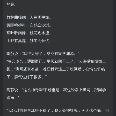
的是:
竹林曲径幽，人在画中游。
黄鹂鸣柳树，白鹤立沙洲。
蕉叶听雨静，桃花逐水流。
山野有真趣，独坐无烦忧。
陶莎说，“写得太好了，毕竟有家学渊源。”
“凑合凑合，通顺而已，平仄就顾不上了。”云海嘴角微微上
扬，“班网还真有趣，难怪我妈迷上了班网后，心情也舒畅
了，脾气也好了很多。”
陶莎说，“这么神奇啊!不过也是，我也经常上班网，跟同学
逗乐。”
“我妈以前脾气坏得不得了，整天疑神疑鬼，今天这个痛，明