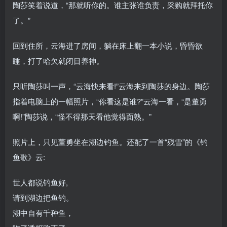
陶莎笑着说道，“那就听你的。谁主张谁负责，采购就拜托你
了。”
回到住所，云海进了房间，躺在床上翻一本小说，昏昏欲
睡，打了哈欠就闭目养神。
只听陶莎叫一声，“云海快来看!”云海来到陶莎的身边。陶莎
指着电脑上的一幅照片，“你看这是谁?”云海一看，“是董勇
啊!”陶莎说，“怪不得那天看他觉得面熟。”
照片上，只见董勇坐在湖边钓鱼。还配了一首“残雪”的《钓
鱼歌》云:
世人都说钓鱼好,
请到湖边把鱼钓。
湖中自有千种鱼，