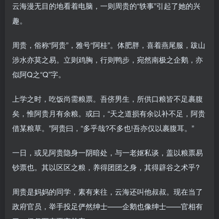
云海漫无目的地看着电脑，一则周贵的“轶事”引起了她的兴
趣。
周贵，俗称“阿贵”，雅号“阿桂”。体肥胖，喜着燕尾服，跋山
涉水亦莫之易。立则鸡胸，行则鸭步，宛然南极之企鹅，亦
似阿Q之“Q”字。
上学之时，吃饭尚需粮票。吾侪男生，所供口粮皆不足裹腹
矣，惟阿贵月有余粮。或曰，“天之道损有余以补不足，阿贵
借某粮草。”阿贵曰，“多乎哉?不多也!吾亦仅以裹腹耳。”
一日，或见阿贵隐身一阴暗处，与一老妪私谈，盖以粮票易
钞票也。其以区区之粮，养得团团之身，其得辟谷之术乎?
周贵是妈妈的同学，素有来往，云海还叫他叔叔。现在当了
政府官员，举手投足俨然绅士——企鹅也像绅士——官相有