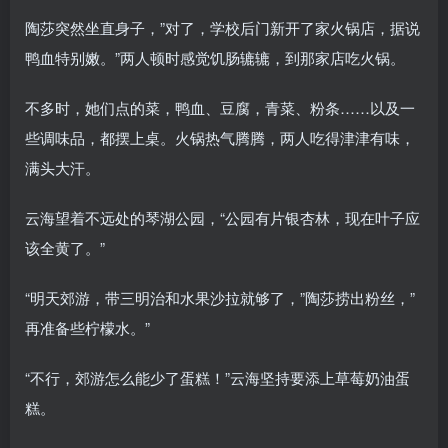
陶莎突然坐直身子，”对了，学校后门新开了家火锅店，据说
鸭血特别嫩。”两人顿时感觉饥肠辘辘，到那家店吃火锅。
不多时，她们点的菜，鸭血、豆腐，青菜、粉条……以及一
些调味品，都摆上桌。火锅热气腾腾，两人吃得津津有味，
满头大汗。
云海望着不远处的琴湖公园，“公园有片银杏林，现在叶子应
该全黄了。”
“明天郊游，带三明治和水果沙拉就够了，”陶莎捞出粉丝，”
再准备些柠檬水。”
“不行，郊游怎么能少了蛋糕！”云海坚持要添上草莓奶油蛋
糕。