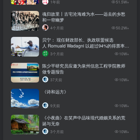
1年前
51.5W+
魂归故里丨古宅沧海难为水——远去的乡愁
和一帘幽梦
4个月前
50.2W+
贝宁： 现任财政部长、执政联盟候选
人‌ Romuald Wadagni 以超过94%的得票率当
选新任总统‌
3个月前
10W+
陈少平研究员应邀为泉州信息工程学院教师
做专题报告
37天前
10W+
《诗和远方》
9天前
10W+
《小夜曲》在笑声中品味现代婚姻关系的荒
诞与无奈
3个月前
10W+