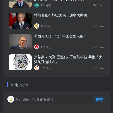
1个月前
10W+
特朗普宣布加征关税，加拿大声明
18天前
10W+
墨西哥倒打一耙：中国害别人破产
4个月前
10W+
萬希泉 x 大溈(國際) 人工智能科技 共推「大
溈陀飛輪腕表」
2个月前
10W+
评论
抢沙发
欢迎您留下宝贵的见解！
提交