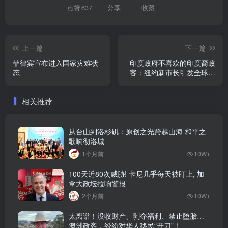
点赞
637
分享
收藏
上一篇
下一篇
菲律宾宣布进入国家灾难状
印度政府不喜欢的印度裔政
态
客：纽约新市长引发全球关
注
相关推荐
从台山到洛杉矶：原创之光跨越山海 和平之
歌响彻洛城
1个月前
10W+
100天近80次威胁! 卡尼几乎每天被盯上, 加
拿大政坛拉响警报
2个月前
10W+
太离谱！没收财产、剥夺福利、禁止堕胎…
澳洲政客，纷纷对华人移民“开刀”！