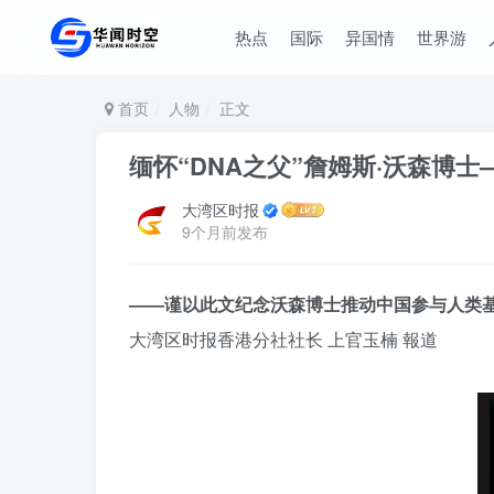
热点
国际
异国情
世界游
首页
人物
正文
缅怀“DNA之父”詹姆斯·沃森博
大湾区时报
9个月前发布
——
谨以此文纪念沃森博士推动中国参与人类
大湾区时报香港分社社长 上官玉楠 報道