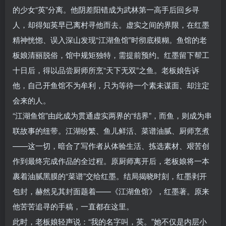
的少女“英”分离。他阴差阳错成为武林第一高手后回乡寻
人，却得知英早已离村寻他而去。虚实之间的界限，在红墨
精神恍惚、误入深山发现“江湖鱼馆”时彻底模糊。鱼馆的老
板娘清丽脱俗，馆中规矩独特，需提前预约。红墨留下帮工
十日后，得以品尝厨师所烹“天下无双”之鱼。老板娘告诉
他，自己开鱼馆不为牟利，只为等待一个素未谋面、却注定
会来的人。
“江湖鱼馆”由此成为贯通虚实两界的“结界”，而鱼，则成为串
联故事的纽带。江湖纷繁、鱼儿鲜活、菜谱油腻、厨师烹煮
——这一切，暗合了写作者从体验生活、拣选素材、艰苦创
作到最终完成作品的全过程。原厨师离开后，老板娘将一本
裹着油腻黑膜的“菜谱”交给红墨。结局揭晓时刻，红墨剥开
包封，赫然见其封面题着——《江湖鱼馆》，红墨著。原来
他苦苦追寻的手稿，一直都在这里。
此时，老板娘轻声说：“我的名字叫，英。”她不仅是内层小