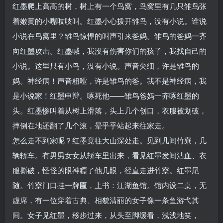
红墨爬上高高的树，树上有一个鸟窝，鸟窝里有几只雏鸟张
着嫩黄的小嘴吱吱叫。红墨小心拨开雏鸟，没有小说。谁说
小说在鸟窝里？雏鸟惊惶的叫声引来爸妈。雏鸟的爸妈一齐
向红墨攻击。红墨喊，我没有伤害你们的孩子，我找自己的
小说。这里只有小鸟，没有小说。声音尖细，许是雏鸟的
妈。神经病！声音粗哑，许是雏鸟的爸。我不是神经病，我
是小说家！红墨申辩。啄死他——雏鸟爸妈一齐啄红墨的
头。红墨惨叫着从树上滑落，头上几个创口，衣服被划破，
摔倒在地还翻了几个滚，晕乎乎站起来往家走。
怎么走不到家呢？红墨竟往大山深处走。见到几间竹寮，几
辆轿车。有男男女女从轿车里出来，看见红墨发间沾血、衣
服撕破，怪怪的眼神瞟了他几眼，径直走进竹寮。红墨尾
随。竹寮门口挂一牌匾，上书：江湖鱼馆。馆内设二桌，无
虚席，有一位穿着古典、相貌清丽的女子像一条鱼游弋其
间。女子见红墨，移步过来，从头至脚缓看，浅浅地笑，