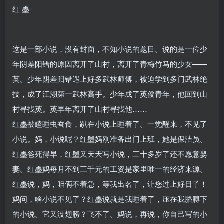
红 墨
这是一部小说，没有封面，不知小说的题目。说的是一位少
年阴差阳错的原因离开了山村，离开了青梅竹马的少女——
英。少年阴差阳错遇上好多武林师傅，被迫学到多门武林绝
技，成了江湖第一武林高手。少年成了英俊青年，他回到山
村寻找英。英早年离开了山村寻找他……
红墨被瞌睡虫蚕食，趴在小说上睡着了。一觉醒来，不见了
小说。妈，小说呢？红墨妈刚准备出门上班，她是保洁员。
红墨爸死得早，红墨又天天写小说，三十多岁了还不愿意娶
妻。红墨妈每月不到三千元的工资是家里唯一的经济来源。
红墨说，妈，咱俩不着急，等我出名了，让您过上好日子！
妈问，啥小说不见了？红墨说就是我睡着了，压在我胳膊下
的小说。它又没翅膀？飞不了。妈说，再说，你自己写的小