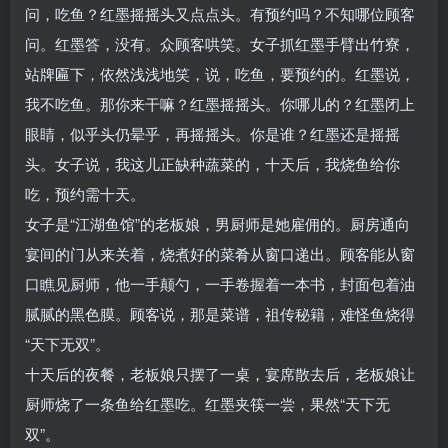
问，吃鱼？红墨摇摇头又点点头。有预约吗？不知哪位顾客
问。红墨答，没有。众顾客哄笑。女子抓红墨手臂出竹寮，
站牌匾下，依然浅浅地笑，说，吃鱼，要预约的。红墨说，
我不吃鱼。那你来干嘛？红墨摇摇头。你哪儿的？红墨闭上
眼睛，似乎头仍晕乎，再摇摇头。你是谁？红墨还是摇摇
头。女子说，我这儿正缺种蔬菜的，十天后，我烧鱼给你
吃，预约需十天。
女子是“江湖鱼馆”的老板娘，男厨师是她雇佣的。厨房通向
宴间的门从来关着，烧煮好的菜肴从窗口递出。顾客能从窗
口瞧见厨师，他一手颠勺，一手卷握着一本书，封面包着油
腻腻的黑色膜。顾客说，那是菜谱，祖传秘籍，难怪鱼烧得
“天下无双”。
十天后的夜餐，老板娘只摆了一桌，宴席散去后，老板娘让
厨师烧了一条鱼给红墨吃。红墨夹筷一尝，果然“天下无
双”。