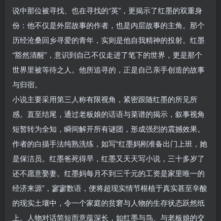
说中那位被寻找、也在寻找的“英”，更揭示了红墨的双重身
份：他不仅是外层故事的作者，也是内层故事的主角。那个
历经沧桑回乡寻爱的青年，实则是他自我精神的投射。红墨
“豁然清醒”，意识到自己不仅走进了笔下的世界，更是那个
世界里被等待之人。他所追寻的，正是自己亲手创造的故事
与归宿。
小说主要采用第三人称有限视角，紧密跟随红墨的所见所
感。直至结尾，通过老板娘的话语与菜谱的揭示，叙事视角
短暂转为全知，瞬间解开所有谜团，形成强烈的震撼效果。
作者的白描手法纯熟洗练，如写“红墨妈刚准备出门上班，她
是保洁员。红墨爸死得早，红墨又天天写小说，三十多岁了
还不愿意娶妻。红墨妈每月不到三千元的工资是家里唯一的
经济来源”，寥寥数语，便将超现实情节根植于真实甚至辛酸
的现实土壤中，令一个家庭的贫窘与人物的生存状态跃然纸
上。人物对话简短而意蕴深长，如红墨与鸟、与老板娘的交