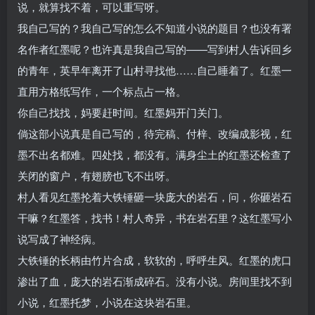
说，就算找不着，可以重写呀。
我自己写的？我自己写的怎么不知道小说的题目？也没有署
名作者红墨呢？也许真是我自己写的——写到村人告诉回乡
的青年，英早年离开了山村寻找他……自己睡着了。红墨一
直用方格纸写作，一个标点占一格。
你自己找找，妈要赶时间。红墨妈开门关门。
倘这部小说真是自己写的，待完稿、付梓、改编成影视，红
墨不出名都难。四处找，都没有。满身尘土的红墨还检查了
关闭的窗户，有翅膀也飞不出呀。
村人看见红墨抡着大铁锤砸一块庞大的岩石，问，你砸岩石
干嘛？红墨答，找书！村人奇异，书在岩石里？这红墨写小
说写成了神经病。
大铁锤的长柄由竹片合成，软软的，呼呼生风。红墨的虎口
渗出了血，庞大的岩石渐成碎石。没有小说。房间里找不到
小说，红墨托梦，小说在这块岩石里。