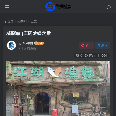
首页
无类别
正文
杨晓敏||庄周梦蝶之后
商务传媒
关注
私信
9个月前更新
0
4W+
564