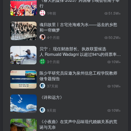
《春天的旋律·2025》跨国春节晚会在南宁举
行
1年前
51.5W+
魂归故里丨古宅沧海难为水——远去的乡愁
和一帘幽梦
4个月前
50.2W+
贝宁： 现任财政部长、执政联盟候选
人‌ Romuald Wadagni 以超过94%的得票率当
选新任总统‌
3个月前
10W+
陈少平研究员应邀为泉州信息工程学院教师
做专题报告
37天前
10W+
《诗和远方》
9天前
10W+
《小夜曲》在笑声中品味现代婚姻关系的荒
诞与无奈