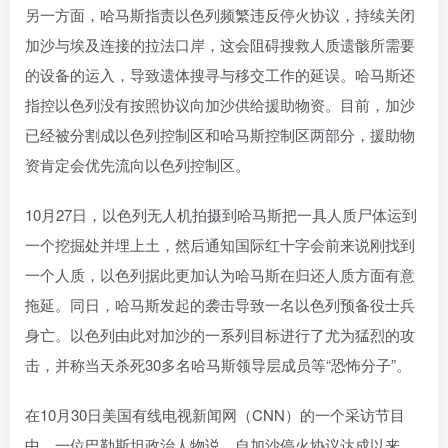
另一方面，哈马斯指责以色列频繁违反停火协议，持续关闭
加沙与埃及连接的拉法口岸，这会阻碍搜救人质遗骸所需要
的设备的运入，导致遗体搜寻与移交工作的延误。哈马斯还
指控以色列没有按照协议向加沙供给援助物资。目前，加沙
已经被分割成以色列控制区和哈马斯控制区两部分，援助物
资肯定会优先流向以色列控制区。
10月27日，以色列无人机拍摄到哈马斯把一具人质尸体运到
一个挖掘处并埋上土，然后通知国际红十字会前来说刚找到
一个人质，以色列据此更加认为哈马斯在归还人质方面有意
拖延。同日，哈马斯发起的袭击导致一名以色列预备役士兵
身亡。以色列由此对加沙的一系列目标进行了尤为猛烈的攻
击，并称当天杀死30多名哈马斯领导层成员等“恐怖分子”。
在10月30日美国有线电视新闻网（CNN）的一个采访节目
中，一位巴勒斯坦政治人物说，自加沙停火协议达成以来，