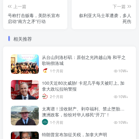
上一篇
下一篇
号称打击贩毒，美防长宣布
叙利亚大马士革遭袭，多人
启动“南方之矛”行动
死伤
相关推荐
从台山到洛杉矶：原创之光跨越山海 和平之
歌响彻洛城
1个月前
10W+
100天近80次威胁! 卡尼几乎每天被盯上, 加
拿大政坛拉响警报
2个月前
10W+
太离谱！没收财产、剥夺福利、禁止堕胎…
澳洲政客，纷纷对华人移民“开刀”！
1个月前
10W+
特朗普宣布加征关税，加拿大声明