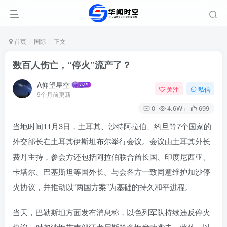
首页
国际
正文
数百人伤亡，“停火”流产了？
A仰望星空
关注
私信
9个月前更新
0
4.6W+
699
当地时间11月3日，土耳其、沙特阿拉伯、约旦等7个国家的
外交部长在土耳其伊斯坦布尔举行会议。会议由土耳其外长
费丹主持，参会方还包括阿拉伯联合酋长国、印度尼西亚、
卡塔尔、巴基斯坦等国外长。与会各方一致同意维护加沙停
火协议，并推动以“两国方案”为基础的持久和平进程。
当天，巴勒斯坦方面发布消息称，以色列军队持续违反停火