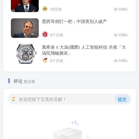
19天前
10W+
墨西哥倒打一耙：中国害别人破产
4个月前
10W+
萬希泉 x 大溈(國際) 人工智能科技 共推「大
溈陀飛輪腕表」
2个月前
10W+
评论
抢沙发
欢迎您留下宝贵的见解！
提交