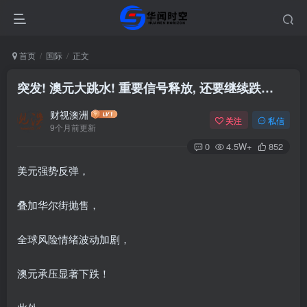
首页
国际
正文
突发! 澳元大跳水! 重要信号释放, 还要继续跌…
财视澳洲
关注
私信
9个月前更新
0
4.5W+
852
美元强势反弹，
叠加华尔街抛售，
全球风险情绪波动加剧，
澳元承压显著下跌！