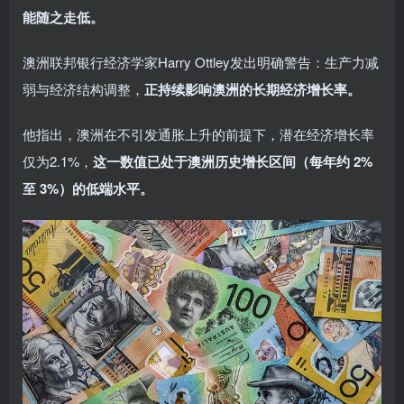
能随之走低。
澳洲联邦银行经济学家Harry Ottley发出明确警告：生产力减
弱与经济结构调整，
正持续影响澳洲的长期经济增长率。
他指出，澳洲在不引发通胀上升的前提下，潜在经济增长率
仅为2.1%，
这一数值已处于澳洲历史增长区间（每年约 2%
至 3%）的低端水平。