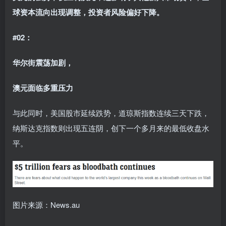
球资本流向出现调整，投资者风险偏好下降。
#02：
华尔街震荡加剧，
澳元面临多重压力
与此同时，美国股市延续跌势，道琼斯指数连续三天下跌，
纳斯达克指数则出现五连阴，创下一个多月来的最低收盘水
平。
图片来源：News.au