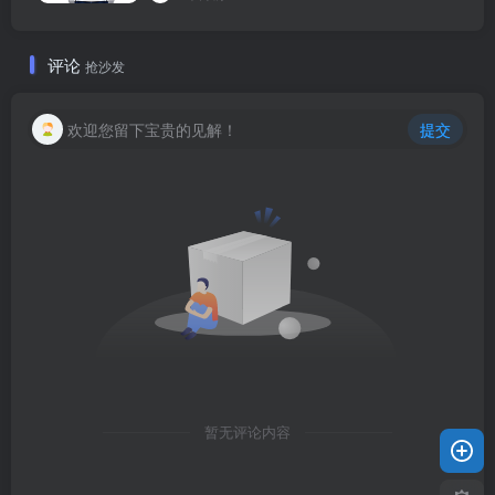
评论
抢沙发
欢迎您留下宝贵的见解！
提交
暂无评论内容