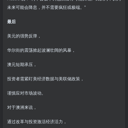
未来可能会降息，并不需要疯狂或极端。”
最后
美元的强势反弹，
华尔街的震荡掀起波澜壮阔的风暴，
澳元短期承压，
投资者需紧盯美经济数据与美联储政策，
谨慎应对市场波动。
对于澳洲来说，
通过改革与投资激活经济活力，