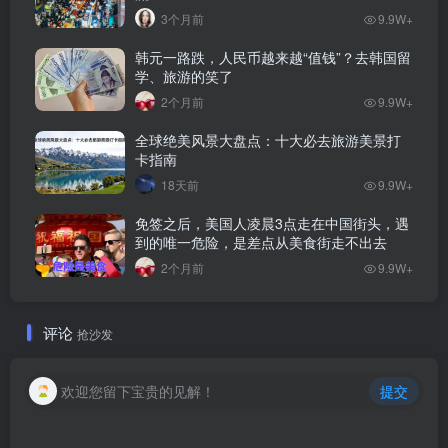
3个月前
9.9W+
韩元一路跌，人民币越来越“值钱”？去韩国留
学、旅游的笑了
2个月前
9.9W+
全球绝美风景大盘点：十大必去旅游美景打
卡指南
18天前
9.9W+
免签之后，美国人凌晨3点走在中国街头，遇
到的唯一危险，是差点从美食街走不出去
2个月前
9.9W+
评论
抢沙发
欢迎您留下宝贵的见解！
提交