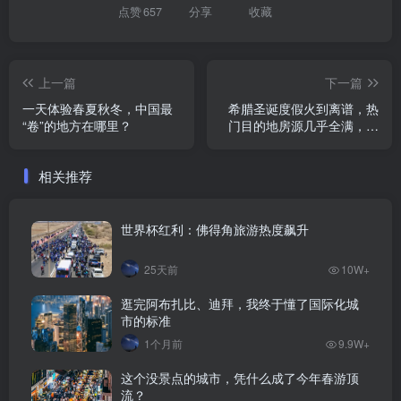
点赞
657
分享
收藏
上一篇
下一篇
一天体验春夏秋冬，中国最
希腊圣诞度假火到离谱，热
“卷”的地方在哪里？
门目的地房源几乎全满，这
些地区最抢手
相关推荐
世界杯红利：佛得角旅游热度飙升
25天前
10W+
逛完阿布扎比、迪拜，我终于懂了国际化城
市的标准
1个月前
9.9W+
这个没景点的城市，凭什么成了今年春游顶
流？