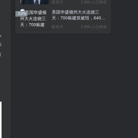
前天
2.9W+人已阅读
是在电视上看起来更高
美国华盛顿州大火连烧三
TOP6
天：700栋建筑被毁，64000
人紧急撤离
前天
2.9W+人已阅读
从
涉
方