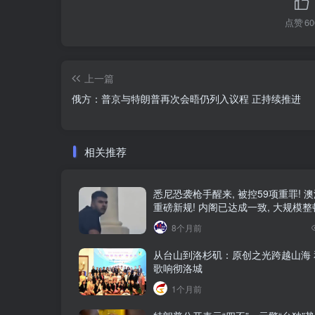
点赞
60
上一篇
俄方：普京与特朗普再次会晤仍列入议程 正持续推进
相关推荐
悉尼恐袭枪手醒来, 被控59项重罪! 
重磅新规! 内阁已达成一致, 大规模
8个月前
从台山到洛杉矶：原创之光跨越山海 
歌响彻洛城
1个月前