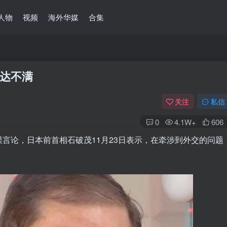
人物
视频
海外华媒
合集
表达不满
关注
私信
0
4.1W+
606
言论，日本前首相石破茂11月23日表示，在牵涉到外交的问题