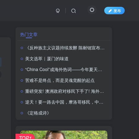
发布
热门文章
《反种族主义议题持续发酵 陈耐锶宣布举办大型公共会议 前总理Helen Clark将出席》——新西兰大选进入白热化阶段 种族关系与对华政策再成选战焦点
美文选萃｜厦门的味道
“China Cool”成海外热词——今年夏天，去中国纳个凉
苦难不是终点，而是灵魂觉醒的起点
重磅突发! 澳洲政府对移民下手了! 海外申请者被抛弃?! 一年配额只有13万?
逆天！要一路去中国，摩洛哥移民，中国放大招：新规落地根治三非顽疾
《定格成诗》
TOP1