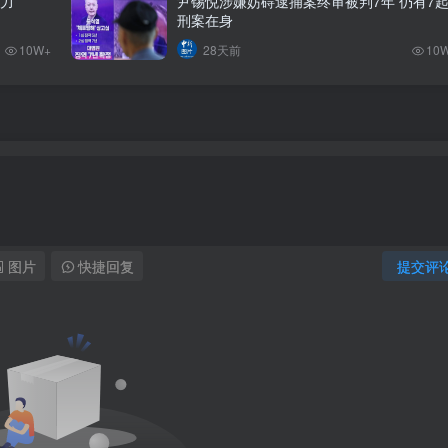
势力
尹锡悦涉嫌妨碍逮捕案终审被判7年 仍有7
刑案在身
10W+
28天前
10
图片
快捷回复
提交评