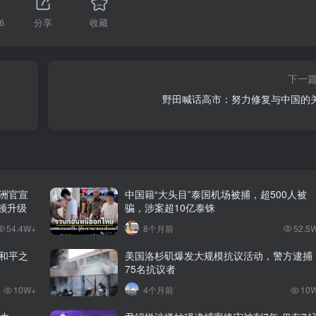
6
分享
收藏
下一
野田喊话高市：努力修复与中国的
澳洲官宣
中国籍“大头目”泰国机场被捕，超500人被
整顿升级
骗，涉案超10亿泰铢
54.4W+
8个月前
52.5
和平之
美国洛杉矶爆发大规模抗议活动，警方逮捕
75名抗议者
10W+
4个月前
10