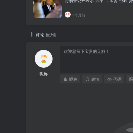
特朗普公开表示“四不”，示警“台独”
2个月前
评论
抢沙发
昵称
昵称
表情
代码