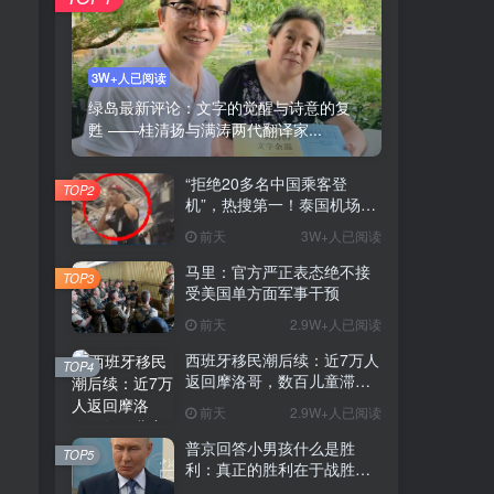
3W+人已阅读
绿岛最新评论：文字的觉醒与诗意的复
甦 ——桂清扬与满涛两代翻译家...
“拒绝20多名中国乘客登
TOP2
机”，热搜第一！泰国机场方
道歉
前天
3W+人已阅读
马里：官方严正表态绝不接
TOP3
受美国单方面军事干预
前天
2.9W+人已阅读
西班牙移民潮后续：近7万人
TOP4
返回摩洛哥，数百儿童滞留
等待安置
前天
2.9W+人已阅读
普京回答小男孩什么是胜
TOP5
利：真正的胜利在于战胜自
我，此前还有小男孩称他还