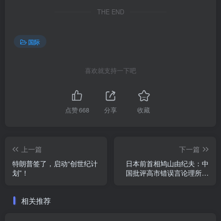
THE END
国际
喜欢就支持一下吧
点赞
668
分享
收藏
上一篇
下一篇
特朗普签了，启动“创世纪计
日本前首相鸠山由纪夫：中
划”！
国批评高市错误言论理所当
然
相关推荐