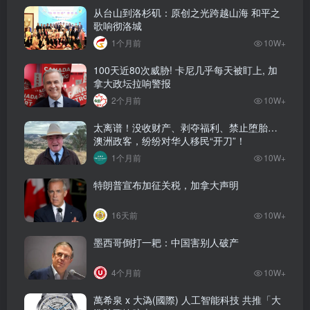
从台山到洛杉矶：原创之光跨越山海 和平之
歌响彻洛城
1个月前
10W+
100天近80次威胁! 卡尼几乎每天被盯上, 加
拿大政坛拉响警报
2个月前
10W+
太离谱！没收财产、剥夺福利、禁止堕胎…
澳洲政客，纷纷对华人移民“开刀”！
1个月前
10W+
特朗普宣布加征关税，加拿大声明
16天前
10W+
墨西哥倒打一耙：中国害别人破产
4个月前
10W+
萬希泉 x 大溈(國際) 人工智能科技 共推「大