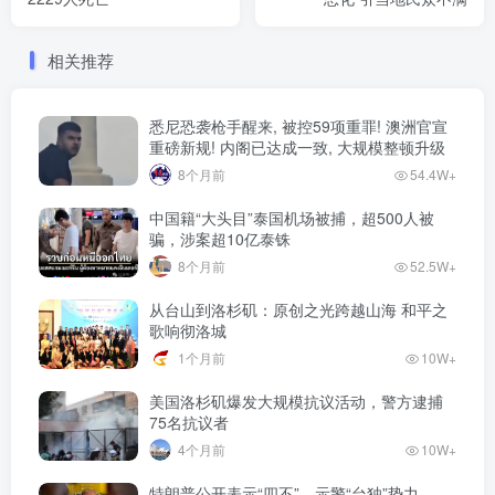
相关推荐
悉尼恐袭枪手醒来, 被控59项重罪! 澳洲官宣
重磅新规! 内阁已达成一致, 大规模整顿升级
8个月前
54.4W+
中国籍“大头目”泰国机场被捕，超500人被
骗，涉案超10亿泰铢
8个月前
52.5W+
从台山到洛杉矶：原创之光跨越山海 和平之
歌响彻洛城
1个月前
10W+
美国洛杉矶爆发大规模抗议活动，警方逮捕
75名抗议者
4个月前
10W+
特朗普公开表示“四不”，示警“台独”势力