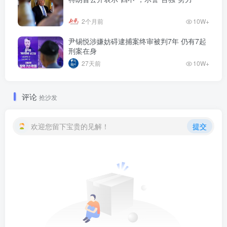
2个月前
10W+
尹锡悦涉嫌妨碍逮捕案终审被判7年 仍有7起
刑案在身
27天前
10W+
评论
抢沙发
欢迎您留下宝贵的见解！
提交