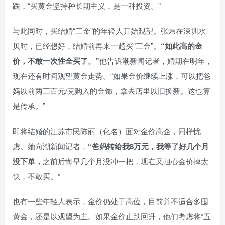
跌，“买黄金坚持种长期主义，是一种投资。”
与此同时，买结婚“三金”的年轻人开始观望。张炜在深圳水
贝时，已经想好，结婚前再来一趟买“三金”。
“如此高的金
价，不敢一次性全买了。”
他告诉潮新闻记者，婚期在明年，
现在还有时间观望黄金走势。“如果金价继续上涨，可以把爸
妈以前两三百元/克购入的金饰，拿去店里以旧换新。这也算
是传承。”
即将结婚的江苏市民陈丽（化名）面对金价高企，同样忧
虑。她向潮新闻记者，
“爸妈转给我8万元，我等了好几个月
没下单，
之前后悔早几个月没冲一把，现在又担心金价掉太
快，不敢买。”
也有一些年轻人表示，金价仍处于高位，目前并不适合多囤
黄金，还是以观望为主。如果金价止跌回升，他们考虑将“五