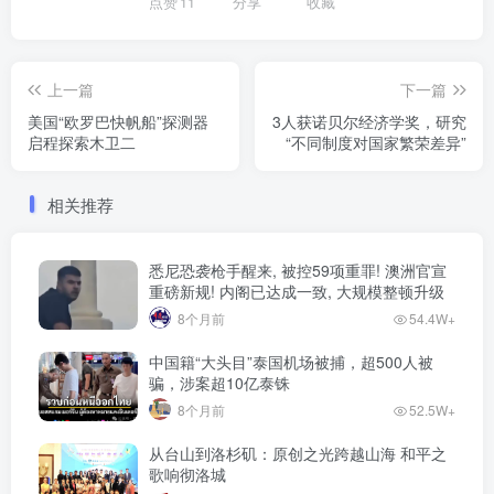
点赞
11
分享
收藏
上一篇
下一篇
美国“欧罗巴快帆船”探测器
3人获诺贝尔经济学奖，研究
启程探索木卫二
“不同制度对国家繁荣差异”
相关推荐
悉尼恐袭枪手醒来, 被控59项重罪! 澳洲官宣
重磅新规! 内阁已达成一致, 大规模整顿升级
8个月前
54.4W+
中国籍“大头目”泰国机场被捕，超500人被
骗，涉案超10亿泰铢
8个月前
52.5W+
从台山到洛杉矶：原创之光跨越山海 和平之
歌响彻洛城