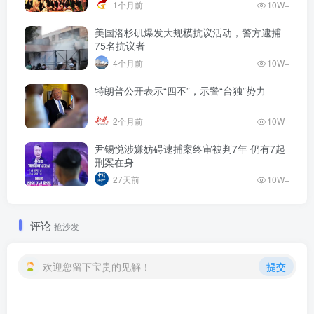
1个月前
10W+
美国洛杉矶爆发大规模抗议活动，警方逮捕
75名抗议者
4个月前
10W+
特朗普公开表示“四不”，示警“台独”势力
2个月前
10W+
尹锡悦涉嫌妨碍逮捕案终审被判7年 仍有7起
刑案在身
27天前
10W+
评论
抢沙发
欢迎您留下宝贵的见解！
提交