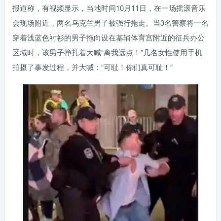
报道称，有视频显示，当地时间10月11日，在一场摇滚音乐
会现场附近，两名乌克兰男子被强行拖走。当3名警察将一名
穿着浅蓝色衬衫的男子拖向设在基辅体育宫附近的征兵办公
区域时，该男子挣扎着大喊“离我远点！”几名女性使用手机
拍摄了事发过程，并大喊：“可耻！你们真可耻！”