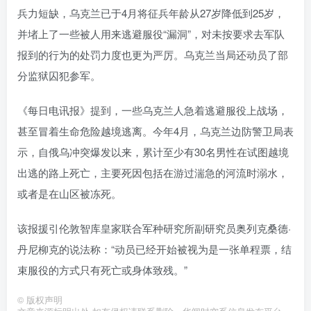
兵力短缺，乌克兰已于4月将征兵年龄从27岁降低到25岁，
并堵上了一些被人用来逃避服役“漏洞”，对未按要求去军队
报到的行为的处罚力度也更为严厉。乌克兰当局还动员了部
分监狱囚犯参军。
《每日电讯报》提到，一些乌克兰人急着逃避服役上战场，
甚至冒着生命危险越境逃离。今年4月，乌克兰边防警卫局表
示，自俄乌冲突爆发以来，累计至少有30名男性在试图越境
出逃的路上死亡，主要死因包括在游过湍急的河流时溺水，
或者是在山区被冻死。
该报援引伦敦智库皇家联合军种研究所副研究员奥列克桑德·
丹尼柳克的说法称：“动员已经开始被视为是一张单程票，结
束服役的方式只有死亡或身体致残。”
©
版权声明