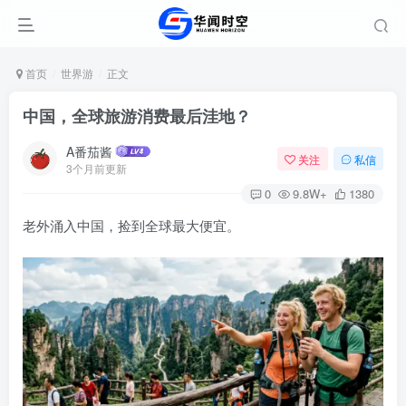
首页
世界游
正文
中国，全球旅游消费最后洼地？
A番茄酱
关注
私信
3个月前更新
0
9.8W+
1380
老外涌入中国，捡到全球最大便宜。