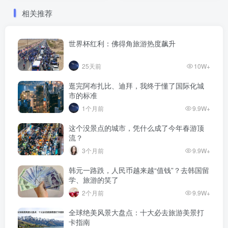
相关推荐
世界杯红利：佛得角旅游热度飙升
25天前
10W+
逛完阿布扎比、迪拜，我终于懂了国际化城
市的标准
1个月前
9.9W+
这个没景点的城市，凭什么成了今年春游顶
流？
3个月前
9.9W+
韩元一路跌，人民币越来越“值钱”？去韩国留
学、旅游的笑了
2个月前
9.9W+
全球绝美风景大盘点：十大必去旅游美景打
卡指南