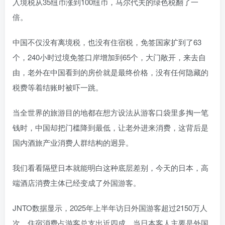
入境税从35纽币涨到100纽币，马尔代夫的绿色税翻了一
倍。
中国不仅没有离境税，也没有住宿税，免签国家扩到了63
个，240小时过境免签口岸增加到65个，大门敞开，来去自
由，老外在中国看到的房价就是最终价格，没有任何隐藏的
税费等着结账时被吓一跳。
当全世界的旅游目的地都在想方设法从游客口袋里多掏一笔
钱时，中国却把门槛降到最低，让老外进来消费，这背后是
国内酒旅产业消费人群结构的迥异。
我们看看隔壁日本就能明白这种底层差别，今天的日本，高
端酒店消费主体已经变成了外国游客。
JNTO数据显示，2025年上半年访日外国游客超过2150万人
次，住宿消费占游客总支出近四成，当日本客人主要是外国