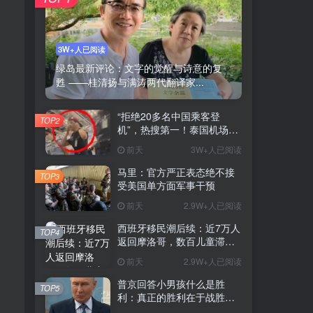
3W+人已阅读
绿岛最新评论：文字的觉醒与诗意的复
甦 ——桂清扬与满涛两代翻译家...
“拒绝20多名中国乘客登
TOP2
机”，热搜第一！泰国机场方
道歉
前天
3W+人已阅读
马里：官方严正表态绝不接
TOP3
受美国单方面军事干预
前天
2.9W+人已阅读
西班牙移民潮后续：近7万人
TOP4
返回摩洛哥，数百儿童滞留
等待安置
前天
2.9W+人已阅读
普京回答小男孩什么是胜
TOP5
利：真正的胜利在于战胜自
我，此前还有小男孩称他还