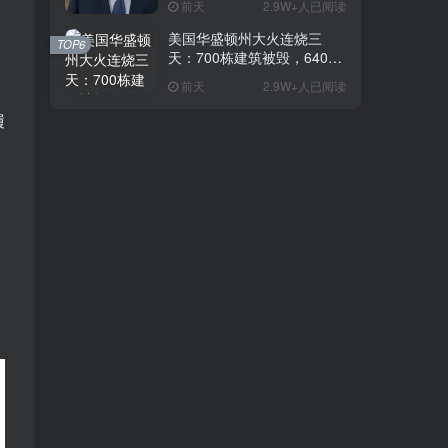
前天
2.9W+人已阅读
是在电视上看起来更高
美国华盛顿州大火连烧三
TOP6
天：700栋建筑被毁，64000
人紧急撤离
前天
2.9W+人已阅读
履