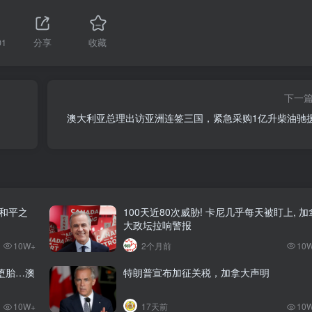
01
分享
收藏
下一
澳大利亚总理出访亚洲连签三国，紧急采购1亿升柴油驰
和平之
100天近80次威胁! 卡尼几乎每天被盯上, 加
大政坛拉响警报
10W+
2个月前
10
堕胎…澳
特朗普宣布加征关税，加拿大声明
10W+
17天前
10