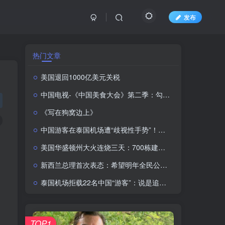
发布
热门文章
美国退回1000亿美元关税
中国电视-《中国美食大会》第二季：勾勒中华美食的形与韵
《写在狗窝边上》
中国游客在泰国机场遭“歧视性手势”！副部长发话：不可接受，严惩！
美国华盛顿州大火连烧三天：700栋建筑被毁，64000人紧急撤离
新西兰总理首次表态：希望明年全民公投！新西兰制度或变天
泰国机场拒载22名中国“游客”：说是追星实则闯关，工作人员有错，但粉丝的行为更让人脸红
TOP1