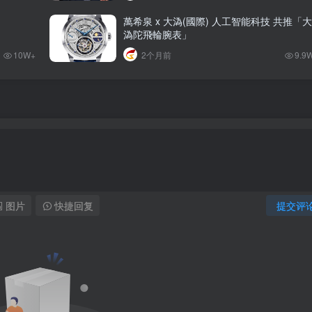
萬希泉 x 大溈(國際) 人工智能科技 共推「大
溈陀飛輪腕表」
10W+
2个月前
9.9
图片
快捷回复
提交评