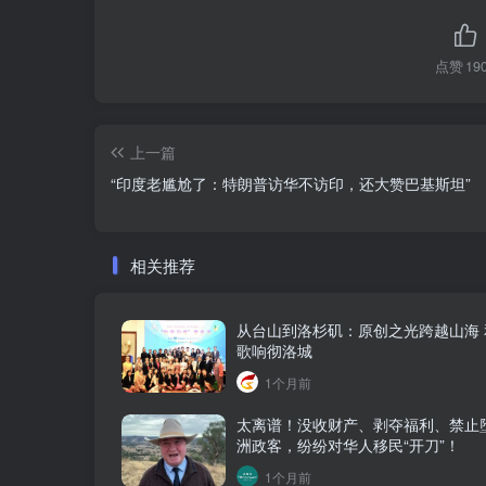
点赞
19
上一篇
“印度老尴尬了：特朗普访华不访印，还大赞巴基斯坦”
相关推荐
从台山到洛杉矶：原创之光跨越山海 
歌响彻洛城
1个月前
太离谱！没收财产、剥夺福利、禁止
洲政客，纷纷对华人移民“开刀”！
1个月前