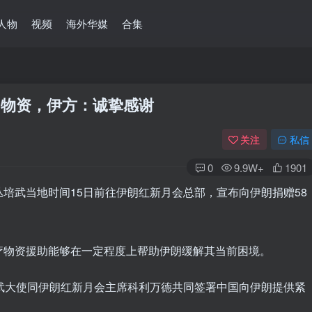
人物
视频
海外华媒
合集
助物资，伊方：诚挚感谢
关注
私信
0
9.9W+
1901
培武当地时间15日前往伊朗红新月会总部，宣布向伊朗捐赠58
疗物资援助能够在一定程度上帮助伊朗缓解其当前困境。
武大使同伊朗红新月会主席科利万德共同签署中国向伊朗提供紧