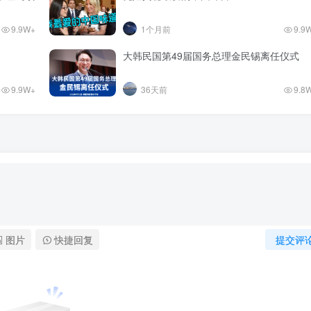
9.9W+
1个月前
9.9
大韩民国第49届国务总理金民锡离任仪式
9.9W+
36天前
9.8
图片
快捷回复
提交评