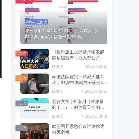
2W+人已阅读
澳洲政府官宣: 即将迎接大批印度人! 安
排培训, 全家人都能一起来! 疯...
《反种族主义议题持续发酵
TOP2
陈耐锶宣布举办大型公共会
议 前总理Helen Clark将出
前天
2W+人已阅读
席》——新西兰大选进入白
热化阶段 种族关系与对华政
泰国法院宣判：私藏大批军
TOP3
策再成选战焦点
火，31岁中国籍男子获刑46
年
前天
1.9W+人已阅读
北往文学 | 郑南川（述评系
TOP4
列十二）：做读写天空的诗
人（原载邓丽《飞翔的乐
前天
1.8W+人已阅读
章》）（附：心漫述评）
欧盟召开紧急会议讨论休达
TOP5
移民危机