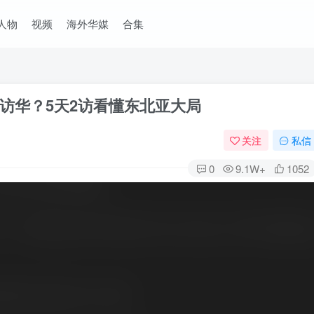
人物
视频
海外华媒
合集
访华？5天2访看懂东北亚大局
关注
私信
0
9.1W+
1052