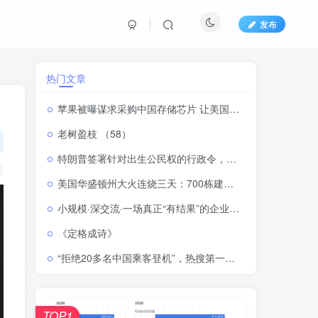
发布
热门文章
苹果被曝谋求采购中国存储芯片 让美国坐不住了
老树盈枝 （58）
特朗普签署针对出生公民权的行政令，将严厉打击“生育旅游”
美国华盛顿州大火连烧三天：700栋建筑被毁，64000人紧急撤离
小规模·深交流·一场真正“有结果”的企业家座谈会
《定格成诗》
“拒绝20多名中国乘客登机”，热搜第一！泰国机场方道歉
TOP1