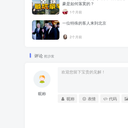
豪是如何落寞的？
1个月前
一位特殊的客人来到北京
2个月前
评论
抢沙发
昵称
昵称
表情
代码