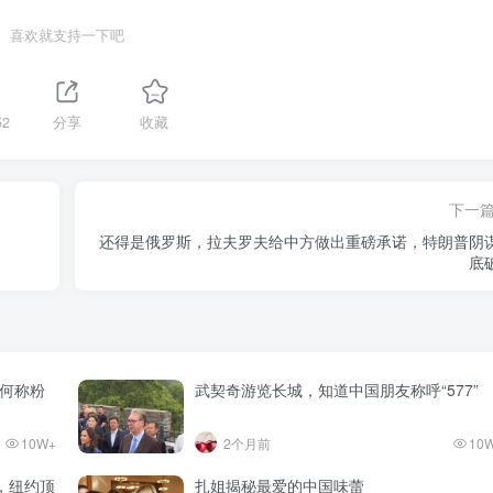
喜欢就支持一下吧
52
分享
收藏
下一
！
还得是俄罗斯，拉夫罗夫给中方做出重磅承诺，特朗普阴
底
为何称粉
武契奇游览长城，知道中国朋友称呼“577”
10W+
2个月前
10
，纽约顶
扎姐揭秘最爱的中国味蕾