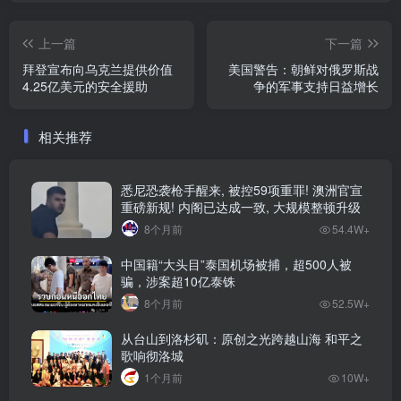
上一篇
下一篇
拜登宣布向乌克兰提供价值
美国警告：朝鲜对俄罗斯战
4.25亿美元的安全援助
争的军事支持日益增长
相关推荐
悉尼恐袭枪手醒来, 被控59项重罪! 澳洲官宣
重磅新规! 内阁已达成一致, 大规模整顿升级
8个月前
54.4W+
中国籍“大头目”泰国机场被捕，超500人被
骗，涉案超10亿泰铢
8个月前
52.5W+
从台山到洛杉矶：原创之光跨越山海 和平之
歌响彻洛城
1个月前
10W+