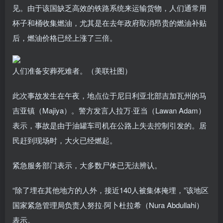
见。由于该国缺乏高效的铁路系统来运输货物，人们通常用
杯子和桶收集燃油，尤其是在去年政府取消昂贵的燃油补贴
后，燃油价格已经上涨了三倍。
人们准备安葬死难者。（美联社图）
此次事故发生在午夜，地点位于尼日利亚北部吉加瓦州的马
吉亚镇（Majiya）。警方发言人拉万·亚当（Lawan Adam）
表示，事故是由于油罐车司机在公路上失去控制引发的。居
民赶到现场时，大火已经燃起。
紧急服务部门表示，大多数尸体已无法辨认。
“除了埋在其他地方的人外，接近140人被集体掩埋，”该地区
国家紧急管理局负责人努拉·阿卜杜拉希（Nura Abdullahi）
表示。