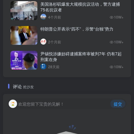
美国洛杉矶爆发大规模抗议活动，警方逮捕
75名抗议者
4个月前
10W+
特朗普公开表示“四不”，示警“台独”势力
2个月前
10W+
尹锡悦涉嫌妨碍逮捕案终审被判7年 仍有7起
刑案在身
28天前
10W+
评论
抢沙发
欢迎您留下宝贵的见解！
提交