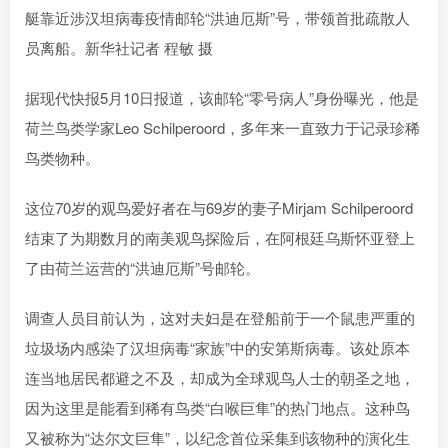
艇靠近涉汉坦病毒疫情邮轮“洪迪厄斯”号，带领首批疏散人
员离船。新华社记者 程敏 摄
据现代快报5月10日报道，该邮轮“零号病人”身份曝光，他是
荷兰鸟类学家Leo Schilperoord，多年来一直致力于记录珍稀
鸟类物种。
这位70岁的观鸟爱好者在与69岁的妻子Mirjam Schilperoord
结束了为期数月的南美观鸟探险后，在阿根廷乌斯怀亚登上
了由荷兰运营的“洪迪厄斯”号邮轮。
调查人员目前认为，这对夫妇是在登船前于一个鼠患严重的
垃圾场内感染了汉坦病毒“家族”中的安第斯病毒。该处原本
连当地居民都避之不及，却成为全球观鸟人士的朝圣之地，
因为这里是能看到稀有鸟类“白喉巨隼”的热门地点。这种鸟
又被称为“达尔文巨隼”，以纪念首位采集到该物种的演化生