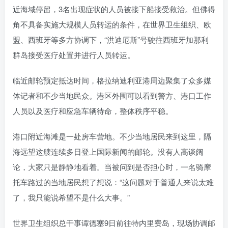
近海域停留，3名出现症状的人员被接下船接受救治。但佛得
角不具备实施大规模人员转运的条件，在世界卫生组织、欧
盟、西班牙等多方协调下，“洪迪厄斯”号驶往西班牙加那利
群岛接受医疗处置并进行人员转运。
临近邮轮预定抵达时间，格拉纳迪利亚港周边聚集了众多媒
体记者和不少当地民众。港区外围可以看到警方、港口工作
人员以及医疗和应急车辆待命，整体秩序平稳。
港口附近海滩是一处房车营地。不少当地居民来到这里，隔
海远望这艘连续多日登上国际新闻的邮轮。没有人高谈阔
论，大家只是静静地看着。当被问到是否担心时，一名骑摩
托车路过的当地居民想了想说：“这问题对于普通人来说太难
了，我只能说希望不是什么大事。”
世界卫生组织总干事谭德塞9日前往特内里费岛，现场协调邮