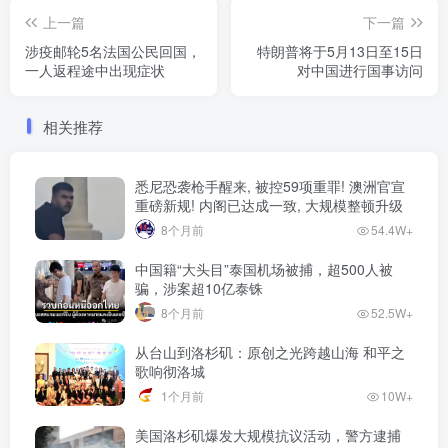
上一篇
下一篇
涉疫邮轮5名法国公民回国，
特朗普将于5月13日至15日
一人返程途中出现症状
对中国进行国事访问
相关推荐
悉尼恐袭枪手醒来, 被控59项重罪! 澳洲官宣
重磅新规! 内阁已达成一致, 大规模整顿升级
8个月前
54.4W+
中国籍“大头目”泰国机场被捕，超500人被
骗，涉案超10亿泰铢
8个月前
52.5W+
从台山到洛杉矶：原创之光跨越山海 和平之
歌响彻洛城
1个月前
10W+
美国洛杉矶爆发大规模抗议活动，警方逮捕