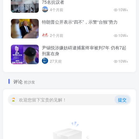
75名抗议者
4个月前
10W+
特朗普公开表示“四不”，示警“台独”势力
2个月前
10W+
尹锡悦涉嫌妨碍逮捕案终审被判7年 仍有7起
刑案在身
27天前
10W+
评论
抢沙发
欢迎您留下宝贵的见解！
提交