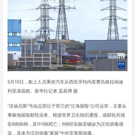
5月10日，船上人员乘坐汽车从西班牙特内里费岛格拉纳迪
利亚港疏散。新华社记者 孟鼎博 摄
“洪迪厄斯”号由总部位于荷兰的“泛海探险”公司运营，主要从
事极地探险邮轮业务。根据世界卫生组织通报，该邮轮共报
告8例病例，其中3例死亡；6例经实验室确诊为汉坦病毒感
染，具体为汉坦病毒“家族”中的安第斯病毒。