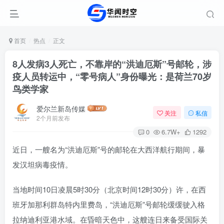
首页
热点
正文
8人发病3人死亡，不靠岸的“洪迪厄斯”号邮轮，涉
疫人员转运中，“零号病人”身份曝光：是荷兰70岁
鸟类学家
爱尔兰新岛传媒
关注
私信
2个月前发布
0
6.7W+
1292
近日，一艘名为“洪迪厄斯”号的邮轮在大西洋航行期间，暴
发汉坦病毒疫情。
当地时间10日凌晨5时30分（北京时间12时30分）许，在西
班牙加那利群岛特内里费岛，“洪迪厄斯”号邮轮缓缓驶入格
拉纳迪利亚港水域。在昏暗天色中，这艘连日来备受国际关