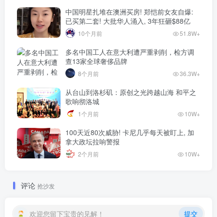
中国明星扎堆在澳洲买房! 郑恺前女友自爆:
已买第二套! 大批华人涌入, 3年狂砸$88亿
10个月前
51.8W+
多名中国工人在意大利遭严重剥削，检方调
查13家全球奢侈品牌
8个月前
36.3W+
从台山到洛杉矶：原创之光跨越山海 和平之
歌响彻洛城
1个月前
10W+
100天近80次威胁! 卡尼几乎每天被盯上, 加
拿大政坛拉响警报
2个月前
10W+
评论
抢沙发
欢迎您留下宝贵的见解！
提交