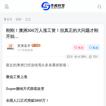
首页
国际
正文
刚刚！澳洲300万人涨工资！但真正的大问题才刚
开始…
寰澳嘉禾
关注
私信
1个月前发布
0
4.3W+
701
最近的澳洲已经连续甩出多条重磅新规：
最低工资上涨
Super缴纳方式彻底改变
全国人口正式突破2800万！