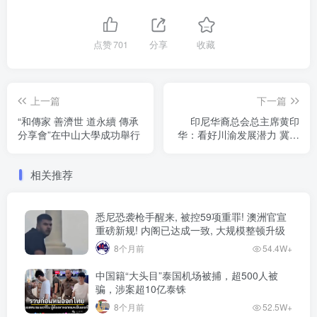
点赞
701
分享
收藏
上一篇
下一篇
“和傳家 善濟世 道永續 傳承
印尼华裔总会总主席黄印
分享會”在中山大學成功舉行
华：看好川渝发展潜力 冀深
化中印尼合作
相关推荐
悉尼恐袭枪手醒来, 被控59项重罪! 澳洲官宣
重磅新规! 内阁已达成一致, 大规模整顿升级
8个月前
54.4W+
中国籍“大头目”泰国机场被捕，超500人被
骗，涉案超10亿泰铢
8个月前
52.5W+