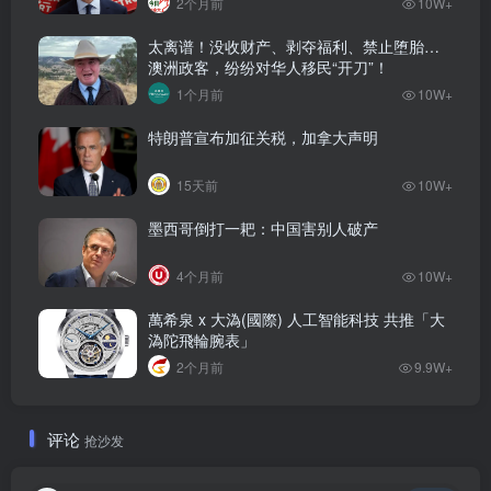
2个月前
10W+
太离谱！没收财产、剥夺福利、禁止堕胎…
澳洲政客，纷纷对华人移民“开刀”！
1个月前
10W+
特朗普宣布加征关税，加拿大声明
15天前
10W+
墨西哥倒打一耙：中国害别人破产
4个月前
10W+
萬希泉 x 大溈(國際) 人工智能科技 共推「大
溈陀飛輪腕表」
2个月前
9.9W+
评论
抢沙发