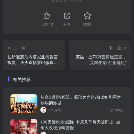
喜欢就支持一下吧
点赞
13
分享
收藏
上一篇
下一篇
住所遭袭后内塔尼亚胡誓言
英媒：近70万套房屋空置，
报复，矛头直指黎巴嫩真主
英国仍陷“住房危机”
党和伊朗
相关推荐
从台山到洛杉矶：原创之光跨越山海 和平之
歌响彻洛城
1个月前
10W+
100天近80次威胁! 卡尼几乎每天被盯上, 加
拿大政坛拉响警报