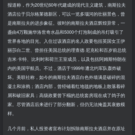
报道称，作为20世纪60年代建成的现代主义建筑，南斯拉夫
酒店位于贝尔格莱德新区，可以一览多瑙河的壮丽景色，曾
是南斯拉夫的进步象征。彼时的南斯拉夫酒店辉煌异常，一
盏由4万颗施华洛世奇水晶和5000个灯泡制成的吊灯吸引了
世界各地的目光。入住过该酒店的名人政要包括英国女王伊
丽莎白二世、曾担任美国总统的理查德·尼克松和百岁前总统
吉米·卡特、比利时和荷兰王室成员，以及包括阿姆斯特朗在
内的美国宇航员。不过，酒店于1999年遭北约军队轰炸破
坏。美联社称，如今的南斯拉夫酒店白色外墙满是破碎的混
凝土和涂鸦；酒店内部，曾经铺着红地毯的地板上散落着碎
屑和破旧家具；高级政要曾下榻的总统套房现在成了鸽子的
家。尽管酒店后来进行了部分翻新，但仍无法掩盖其衰败模
样。
几个月前，私人投资者宣布计划拆除南斯拉夫酒店并在原址