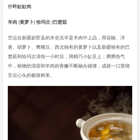
什旿缸缸肉
羊肉 |黄萝卜| 恰玛古 |巴楚菇
空运自新疆尉犁县的木垒羔羊是羊肉中上品，用花椒、洋
葱、胡萝卜、鹰嘴豆、西北独有的黄萝卜以及新疆独有的巴
楚菇和恰玛古清炖一小时后，用精巧小缸呈上；腾腾热气
中，植物的清甜和羊肉的香嫩不断融合碰撞，成就一口萦绕
舌尖心头的极致鲜美。