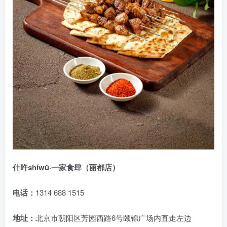
什旿shíwǔ·一家食肆（丽都店）
电话：
1314 688 1515
地址：
北京市朝阳区芳园西路6号颐锦广场内直走左边