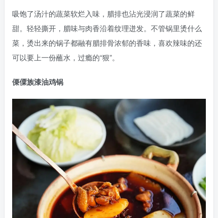
吸饱了汤汁的蔬菜软烂入味，腊排也沾光浸润了蔬菜的鲜
甜。轻轻撕开，腊味与肉香沿着纹理迸发。不管锅里烫什么
菜，烫出来的锅子都融有腊排骨浓郁的香味，喜欢辣味的还
可以要上一份蘸水，过瘾的“狠”。
傈僳族漆油鸡锅