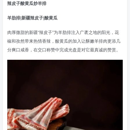
辣皮子酸黄瓜炒羊排
羊肋排|新疆辣皮子|酸黄瓜
肉厚微甜的新疆“辣皮子”为羊肋排注入广袤之地的阳光，花
椒和孜然带来热情香辣，酸黄瓜的加入让酥嫩羊排肉更添几
分爽口咸香，在交口称赞中完成光盘是对它最真诚的赞赏。