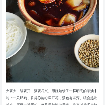
火要大，锅要开，酒要尽兴。用犹如镜子一样明亮的漆油来
炖上一只肥鸡，香得你能心里开花，汤色有些深、碗会越吃
越小，厚厚一嘴唇的，都是天然漆油唇膏，吃完以后浑身热