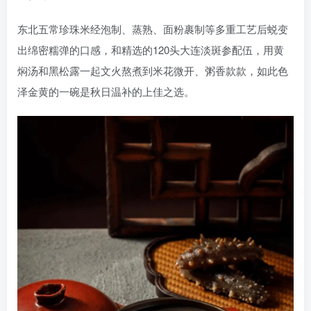
东北五常珍珠米经泡制、蒸熟、面粉裹制等多重工艺后蜕变
出绵密糯弹的口感，和精选的120头大连淡斑参配伍，用黄
焖汤和黑松露一起文火熬煮到米花微开、粥香款款，如此色
泽金黄的一碗是秋日温补的上佳之选。