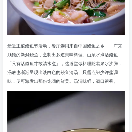
最近正值鳗鱼节活动，餐厅选用来自中国鳗鱼之乡——广东
顺德的新鲜鳗鱼，烹制出多道美味料理。山泉水煮活鳗鱼，
「只有活鳗鱼才敢清水煮」，这道堂做料理随着泉水沸腾，
汤底也渐渐呈现出淡白色的鳗鱼清汤。只需点缀少许盐调
味，便可激发出那份饱满的鲜美。汤清味鲜，满口留香。