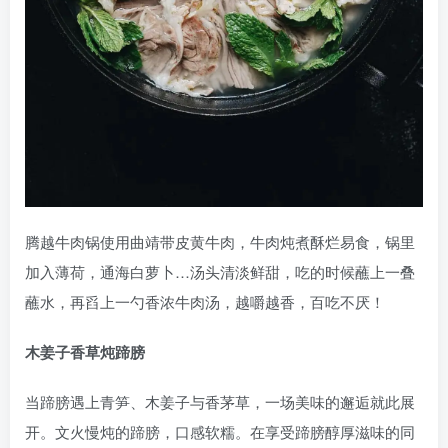
腾越牛肉锅使用曲靖带皮黄牛肉，牛肉炖煮酥烂易食，锅里
加入薄荷，通海白萝卜…汤头清淡鲜甜，吃的时候蘸上一叠
蘸水，再舀上一勺香浓牛肉汤，越嚼越香，百吃不厌！
木姜子香草炖蹄膀
当蹄膀遇上青笋、木姜子与香茅草，一场美味的邂逅就此展
开。文火慢炖的蹄膀，口感软糯。在享受蹄膀醇厚滋味的同