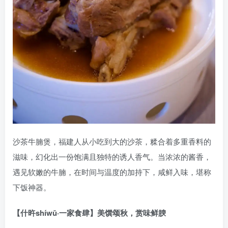
沙茶牛腩煲，福建人从小吃到大的沙茶，糅合着多重香料的
滋味，幻化出一份饱满且独特的诱人香气。当浓浓的酱香，
遇见软嫩的牛腩，在时间与温度的加持下，咸鲜入味，堪称
下饭神器。
【什旿shíwǔ·一家食肆】美馔颂秋，赏味鲜腴