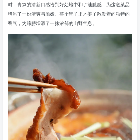
时，青笋的清新口感恰到好处地中和了油腻感，为这道菜品
增添了一份清爽与脆嫩。整个锅子里木姜子散发着的独特的
香气，为蹄膀增添了一抹浓郁的山野气息。