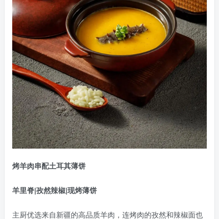
烤羊肉串配土耳其薄饼
羊里脊|孜然辣椒|现烤薄饼
主厨优选来自新疆的高品质羊肉，连烤肉的孜然和辣椒面也