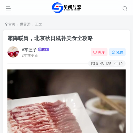
首页
世界游
正文
霜降暖胃，北京秋日滋补美食全攻略
A车厘子
关注
私信
2年前更新
0
125
12