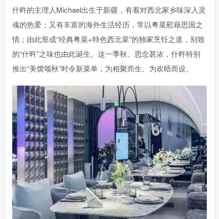
什旿的主理人Michael出生于新疆，有着对西北家乡味深入灵
魂的热爱；又有丰富的海外生活经历，常以粤菜慰藉思国之
情；由此形成“经典粤菜+特色西北菜”的独家烹饪之道，别致
的“什旿”之味也由此诞生。这一季秋、思念甚浓，什旿特别
推出“美馔颂秋”时令新菜单，为相聚而生、为欢晤而设。