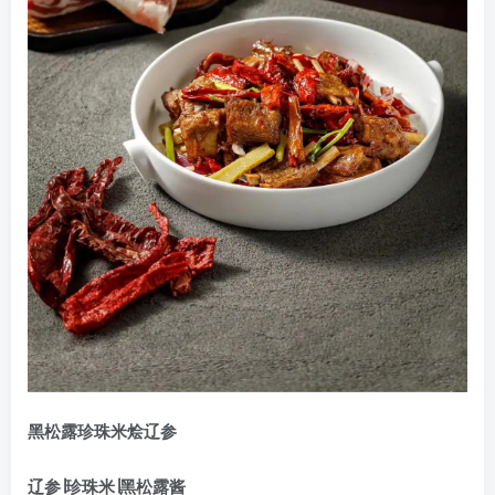
黑松露珍珠米烩辽参
辽参∣珍珠米∣黑松露酱