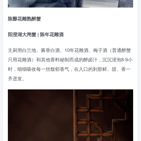
陈酿花雕熟醉蟹
阳澄湖大闸蟹 | 陈年花雕酒
主厨用白兰地、酱香白酒、10年花雕酒、梅子酒（普通醉蟹
只用花雕酒）和其他香料秘制而成的醉卤汁，沉沉浸泡8-9小
时，细细吸收每一丝馥郁香气，在入口的刹那鲜、甜、香一
齐迸发。