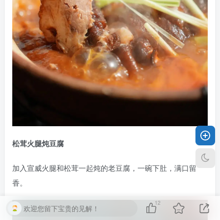
松茸火腿炖豆腐
加入宣威火腿和松茸一起炖的老豆腐，一碗下肚，满口留
香。
12
欢迎您留下宝贵的见解！