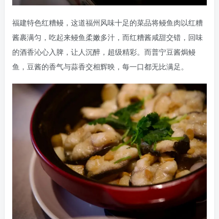
福建特色红糟鳗，这道福州风味十足的菜品将鳗鱼肉以红糟
酱裹满匀，吃起来鳗鱼柔嫩多汁，而红糟酱咸甜交错，回味
的酒香沁心入脾，让人沉醉，超级精彩。而普宁豆酱焗鳗
鱼，豆酱的香气与蒜香交相辉映，每一口都无比满足。