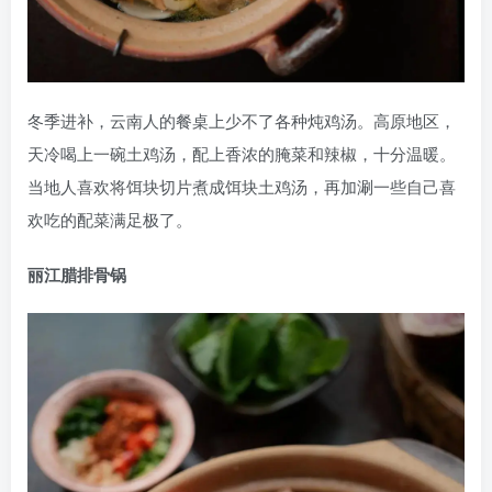
冬季进补，云南人的餐桌上少不了各种炖鸡汤。高原地区，
天冷喝上一碗土鸡汤，配上香浓的腌菜和辣椒，十分温暖。
当地人喜欢将饵块切片煮成饵块土鸡汤，再加涮一些自己喜
欢吃的配菜满足极了。
丽江腊排骨锅