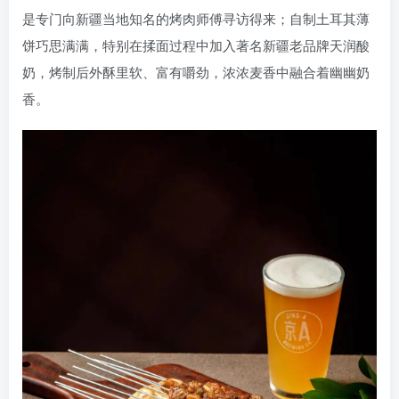
是专门向新疆当地知名的烤肉师傅寻访得来；自制土耳其薄
饼巧思满满，特别在揉面过程中加入著名新疆老品牌天润酸
奶，烤制后外酥里软、富有嚼劲，浓浓麦香中融合着幽幽奶
香。