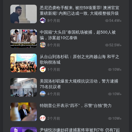
悉尼恐袭枪手醒来, 被控59项重罪! 澳洲官宣
重磅新规! 内阁已达成一致, 大规模整顿升级
8个月前
54.4W+
中国籍“大头目”泰国机场被捕，超500人被
骗，涉案超10亿泰铢
8个月前
52.5W+
从台山到洛杉矶：原创之光跨越山海 和平之
歌响彻洛城
1个月前
10W+
美国洛杉矶爆发大规模抗议活动，警方逮捕
75名抗议者
4个月前
10W+
特朗普公开表示“四不”，示警“台独”势力
2个月前
10W+
尹锡悦涉嫌妨碍逮捕案终审被判7年 仍有7起