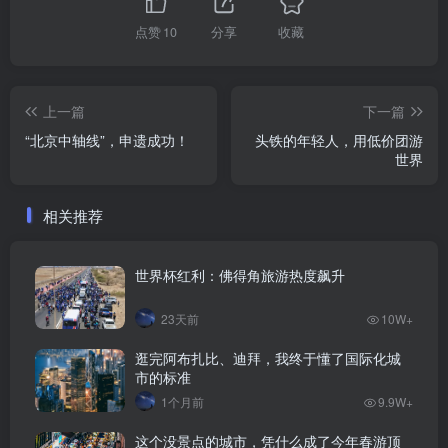
点赞
10
分享
收藏
上一篇
下一篇
“北京中轴线”，申遗成功！
头铁的年轻人，用低价团游
世界
相关推荐
世界杯红利：佛得角旅游热度飙升
23天前
10W+
逛完阿布扎比、迪拜，我终于懂了国际化城
市的标准
1个月前
9.9W+
这个没景点的城市，凭什么成了今年春游顶