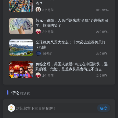
流？
3个月前
9.9W+
韩元一路跌，人民币越来越“值钱”？去韩国留
学、旅游的笑了
2个月前
9.9W+
全球绝美风景大盘点：十大必去旅游美景打
卡指南
16天前
9.9W+
免签之后，美国人凌晨3点走在中国街头，遇
到的唯一危险，是差点从美食街走不出去
2个月前
9.9W+
评论
抢沙发
欢迎您留下宝贵的见解！
提交