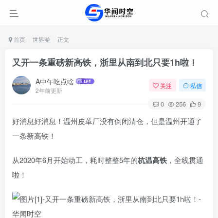
首页
世界游
正文
又开一条重磅新高铁，浙里从南到北只要1h啦！
A中午吃点啥
关注
私信
2年前更新
0
256
9
好消息好消息！温州皮革厂没有倒闭清仓，但是温州开通了
一条新高铁！
从2020年6月开始动工，耗时整整5年的
杭温高铁
，全线贯通
啦！