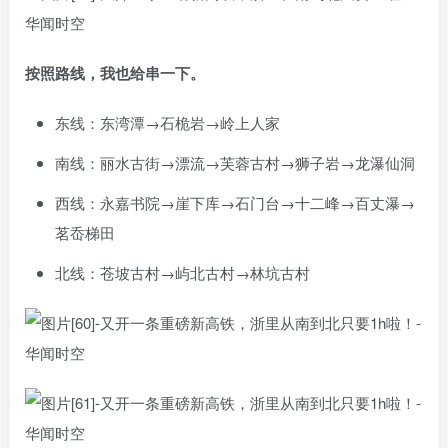
按照路线，我也给串一下。
东线：东湾潭→石桅岩→岭上人家
南线：丽水古街→漂流→芙蓉古村→狮子岩→龙瀑仙洞
西线：永嘉书院→崖下库→石门台→十二峰→百丈瀑→
茗岙梯田
北线：苍坡古村→屿北古村→林坑古村