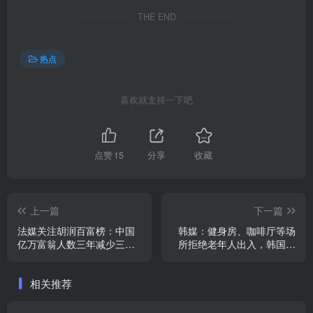
THE END
热点
喜欢就支持一下吧
点赞
15
分享
收藏
上一篇
下一篇
法媒关注胡润百富榜：中国
韩媒：健身房、咖啡厅等场
亿万富翁人数三年减少三分
所拒绝老年人出入，韩国商
之一
家推“无老人区”被批歧视
相关推荐