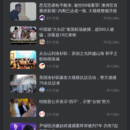
悉尼恐袭枪手醒来, 被控59项重罪! 澳洲官宣
重磅新规! 内阁已达成一致, 大规模整顿升级
8个月前
54.4W+
中国籍“大头目”泰国机场被捕，超500人被
骗，涉案超10亿泰铢
8个月前
52.5W+
从台山到洛杉矶：原创之光跨越山海 和平之
歌响彻洛城
1个月前
10W+
美国洛杉矶爆发大规模抗议活动，警方逮捕
75名抗议者
4个月前
10W+
特朗普公开表示“四不”，示警“台独”势力
2个月前
10W+
尹锡悦涉嫌妨碍逮捕案终审被判7年 仍有7起