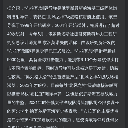
据介绍，“布拉瓦”洲际导弹是俄罗斯最新的海基三级固体燃
料潜射导弹，装载在“北风之神”级战略核潜艇上使用。该型
导弹于1998年开始研发，2004年开始试射，先后进行了超过
40次试射。今年5月，俄罗斯塔斯社援引莫斯科热力工程研
究所总设计师尤里·索洛莫诺夫的话称，由该研究所研发的
“布拉瓦”洲际弹道导弹已正式服役。“布拉瓦”导弹射程超过
9000公里，具备全球打击能力，能携带6-10个分导核弹头打
击不同位置的目标。同时该导弹可从北极冰层下发射，隐蔽
性较高。“奥列格大公”号是首艘量产型“北风之神A”级战略核
潜艇，2022年才服役。目前每艘“北风之神”级战略核潜艇可
以携带16枚“布拉瓦”洲际导弹，这也是俄罗斯海基核战略力
量的中坚。2021年时任俄太平洋舰队潜艇部队司令部参谋长
的阿尔卡季·纳瓦尔斯基海军少将表示，“‘布拉瓦’的主要优点
是易于维护和在加速段机动的能力，这使得该导弹对任何反
导系统来说都是无法拦截的。”