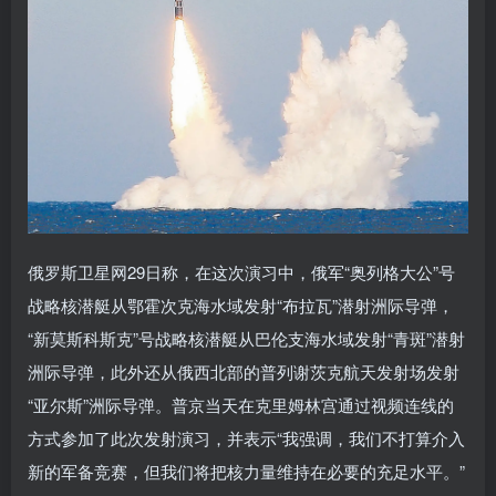
俄罗斯卫星网29日称，在这次演习中，俄军“奥列格大公”号
战略核潜艇从鄂霍次克海水域发射“布拉瓦”潜射洲际导弹，
“新莫斯科斯克”号战略核潜艇从巴伦支海水域发射“青斑”潜射
洲际导弹，此外还从俄西北部的普列谢茨克航天发射场发射
“亚尔斯”洲际导弹。普京当天在克里姆林宫通过视频连线的
方式参加了此次发射演习，并表示“我强调，我们不打算介入
新的军备竞赛，但我们将把核力量维持在必要的充足水平。”