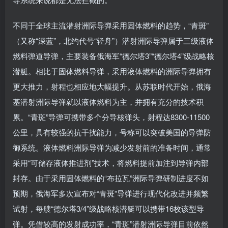
不同于全球主流潜射洲际导弹采用固体燃料的趋势，“青斑”
（又称“深蓝”，北约代号“轻舟”）潜射洲际导弹属于三级液体
燃料弹道导弹，主要装备俄海军“德尔塔3”“德尔塔4”级战略核
潜艇。相比于固体燃料导弹，采用液体燃料的洲际导弹拥有
更大推力，射程也相应地大幅提升。从苏联时代开始，俄海
基潜射洲际导弹就以液体燃料为主，并拥有充分的技术积
累。“青斑”导弹可携带多个分导核弹头，射程达8300-11500
公里，具有较强的抗干扰能力，号称可以突破美国的导弹防
御系统。液体燃料洲际导弹为减少发射前的准备时间，通常
采用“可储存液体推进剂”技术，将燃料提前加注到导弹内部
封存。由于采用固体燃料的“布拉瓦”洲际导弹研制进度不如
预期，俄海军多次宣布对“青斑”导弹进行现代化改进并频繁
试射，每艘“德尔塔3/4”级战略核潜艇可以携带16枚该型导
弹。凭借较高的发射成功率，“青斑”潜射洲际导弹目前依然