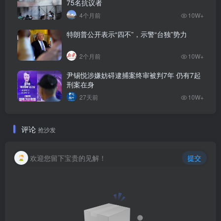
75名抗议者
4个月前
10W+
特朗普公开表示“四不”，示警“台独”势力
2个月前
10W+
尹锡悦涉嫌妨碍逮捕案终审被判7年 仍有7起
刑案在身
27天前
10W+
评论
抢沙发
欢迎您留下宝贵的见解！
提交