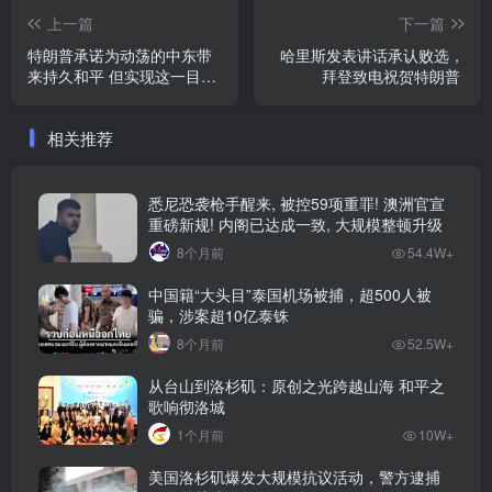
上一篇
下一篇
特朗普承诺为动荡的中东带
哈里斯发表讲话承认败选，
来持久和平 但实现这一目标
拜登致电祝贺特朗普
并非易事
相关推荐
悉尼恐袭枪手醒来, 被控59项重罪! 澳洲官宣
重磅新规! 内阁已达成一致, 大规模整顿升级
8个月前
54.4W+
中国籍“大头目”泰国机场被捕，超500人被
骗，涉案超10亿泰铢
8个月前
52.5W+
从台山到洛杉矶：原创之光跨越山海 和平之
歌响彻洛城
1个月前
10W+
美国洛杉矶爆发大规模抗议活动，警方逮捕