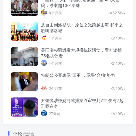
骗，涉案超10亿泰铢
8个月前
52.5W+
从台山到洛杉矶：原创之光跨越山海 和平之
歌响彻洛城
1个月前
10W+
美国洛杉矶爆发大规模抗议活动，警方逮捕
75名抗议者
4个月前
10W+
特朗普公开表示“四不”，示警“台独”势力
2个月前
10W+
尹锡悦涉嫌妨碍逮捕案终审被判7年 仍有7起
刑案在身
27天前
10W+
评论
抢沙发