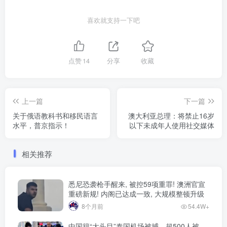
喜欢就支持一下吧
点赞
14
分享
收藏
上一篇
下一篇
关于俄语教科书和移民语言
澳大利亚总理：将禁止16岁
水平，普京指示！
以下未成年人使用社交媒体
相关推荐
悉尼恐袭枪手醒来, 被控59项重罪! 澳洲官宣
重磅新规! 内阁已达成一致, 大规模整顿升级
8个月前
54.4W+
中国籍“大头目”泰国机场被捕，超500人被