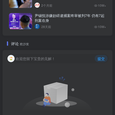
2个月前
10W+
尹锡悦涉嫌妨碍逮捕案终审被判7年 仍有7起
刑案在身
28天前
10W+
评论
抢沙发
欢迎您留下宝贵的见解！
提交