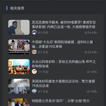
相关推荐
悉尼恐袭枪手醒来, 被控59项重罪! 澳洲官宣
重磅新规! 内阁已达成一致, 大规模整顿升级
8个月前
54.4W+
中国籍“大头目”泰国机场被捕，超500人被
骗，涉案超10亿泰铢
8个月前
52.5W+
从台山到洛杉矶：原创之光跨越山海 和平之
歌响彻洛城
1个月前
10W+
美国洛杉矶爆发大规模抗议活动，警方逮捕
75名抗议者
4个月前
10W+
特朗普公开表示“四不”，示警“台独”势力