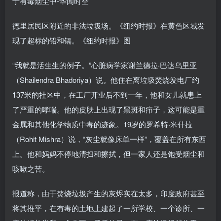
德里居民区附近的非法垃圾场。《纽约时报》在黄色区域发
现了超标的铅和镉。《纽约时报》图
“我就是活生生的例子。”心脏病学家谢兰德拉·巴达乌里亚
（Shailendra Bhadoriya）说。他住在离垃圾焚烧发电厂约
137米的社区中，在工厂开业后不到一年，他和女儿就患上
了严重的哮喘。他的皮肤上出现了黑斑和疖子，这可能是重
金属和其他化学物质中毒的迹象。19岁的罗希特·米什拉
（Rohit Mishra）说，“灰尘就像床单一样”，覆盖在所有东西
上。他和妈妈不停地清扫和擦拭，但一家人还是饱受烟尘和
咳嗽之苦。
报道称，由于焚烧垃圾产生的灰烬实在太多，印度政府甚至
将其推平，在有毒的土地上建起了一所学校、一个诊所、一