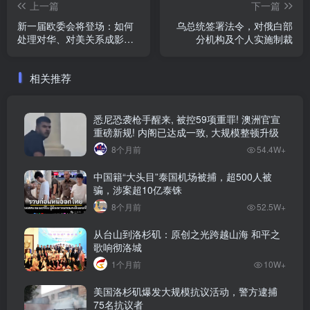
上一篇
下一篇
新一届欧委会将登场：如何
乌总统签署法令，对俄白部
处理对华、对美关系成影响
分机构及个人实施制裁
自身竞争力关键
相关推荐
悉尼恐袭枪手醒来, 被控59项重罪! 澳洲官宣
重磅新规! 内阁已达成一致, 大规模整顿升级
8个月前
54.4W+
中国籍“大头目”泰国机场被捕，超500人被
骗，涉案超10亿泰铢
8个月前
52.5W+
从台山到洛杉矶：原创之光跨越山海 和平之
歌响彻洛城
1个月前
10W+
美国洛杉矶爆发大规模抗议活动，警方逮捕
75名抗议者