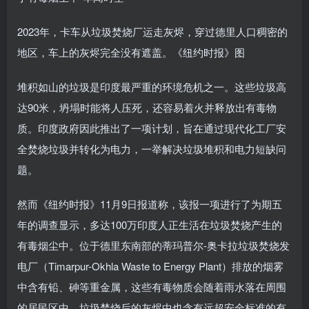
2023年，卡车从垃圾焚烧厂运走灰烬，穿过德里人口稠密的
地区，车上的灰烬完全没有遮盖。《纽约时报》图
堆积如山的垃圾是印度最严重的环境危机之一。这些垃圾高
达90米，坍塌时能将人压死，还容易着火并释放出有毒物
质。印度政府因此推出了一项计划，旨在通过现代化工厂安
全焚烧垃圾并转化为电力，一举解决垃圾堆积和电力短缺问
题。
然而《纽约时报》11月9日报道称，该报一项进行了为期五
年的调查显示，多达100万印度人正生活在垃圾焚烧产生的
有毒烟尘中。位于德里东南部的蒂玛普尔-奥卡拉垃圾焚烧发
电厂（Timarpur-Okhla Waste to Energy Plant）排放的烟雾
中含有铅、砷等重金属，这些有毒物质会随着雨水落在周围
的居民区中。垃圾焚烧后的灰烬中也含有远超安全标准的有