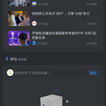
4个月前
10W+
特朗普公开表示“四不”，示警“台独”势力
2个月前
10W+
尹锡悦涉嫌妨碍逮捕案终审被判7年 仍有7起
刑案在身
27天前
10W+
评论
抢沙发
欢迎您留下宝贵的见解！
提交