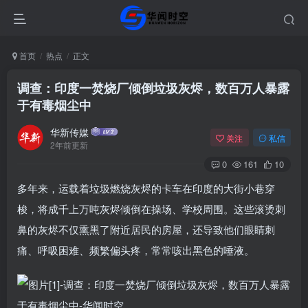
首页
热点
正文
调查：印度一焚烧厂倾倒垃圾灰烬，数百万人暴露
于有毒烟尘中
华新传媒
关注
私信
2年前更新
0
161
10
多年来，运载着垃圾燃烧灰烬的卡车在印度的大街小巷穿
梭，将成千上万吨灰烬倾倒在操场、学校周围。这些滚烫刺
鼻的灰烬不仅熏黑了附近居民的房屋，还导致他们眼睛刺
痛、呼吸困难、频繁偏头疼，常常咳出黑色的唾液。