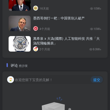
16天前
10W+
墨西哥倒打一耙：中国害别人破产
4个月前
10W+
萬希泉 x 大溈(國際) 人工智能科技 共推「大
溈陀飛輪腕表」
2个月前
9.9W+
评论
抢沙发
欢迎您留下宝贵的见解！
提交