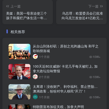
上一篇
下一篇
美媒：美国一母亲迫使三个
乌总理：欧盟委员会已批准
孩子和腐烂尸体生活一年
向乌克兰发放近41亿欧元贷
多，被判50年监禁
款
相关推荐
从台山到洛杉矶：原创之光跨越山海 和平之
歌响彻洛城
1个月前
10W+
100天近80次威胁! 卡尼几乎每天被盯上, 加
拿大政坛拉响警报
2个月前
10W+
太离谱！没收财产、剥夺福利、禁止堕胎…
澳洲政客，纷纷对华人移民“开刀”！
1个月前
10W+
特朗普宣布加征关税，加拿大声明